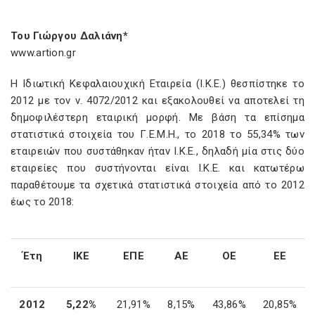
Του Γιώργου Δαλιάνη*
www
.
artion
.
gr
Η Ιδιωτική Κεφαλαιουχική Εταιρεία (Ι.Κ.Ε.) θεσπίστηκε το
2012 με τον ν. 4072/2012 και εξακολουθεί να αποτελεί τη
δημοφιλέστερη εταιρική μορφή. Με βάση τα επίσημα
στατιστικά στοιχεία του Γ.Ε.Μ.Η., το 2018 το 55,34% των
εταιρειών που συστάθηκαν ήταν Ι.Κ.Ε., δηλαδή μία στις δύο
εταιρείες που συστήνονται είναι Ι.Κ.Ε. και κατωτέρω
παραθέτουμε τα σχετικά στατιστικά στοιχεία από το 2012
έως το 2018:
Έτη
ΙΚΕ
ΕΠΕ
ΑΕ
ΟΕ
ΕΕ
2012
5,22%
21,91%
8,15%
43,86%
20,85%