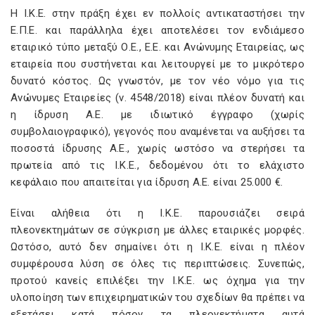
Η Ι.Κ.Ε. στην πράξη έχει εν πολλοίς αντικαταστήσει την
Ε.Π.Ε. και παράλληλα έχει αποτελέσει τον ενδιάμεσο
εταιρικό τύπο μεταξύ Ο.Ε., Ε.Ε. και Ανώνυμης Εταιρείας, ως
εταιρεία που συστήνεται και λειτουργεί με το μικρότερο
δυνατό κόστος. Ως γνωστόν, με τον νέο νόμο για τις
Ανώνυμες Εταιρείες (ν. 4548/2018) είναι πλέον δυνατή και
η ίδρυση Α.Ε. με ιδιωτικό έγγραφο (χωρίς
συμβολαιογραφικό), γεγονός που αναμένεται να αυξήσει τα
ποσοστά ίδρυσης Α.Ε., χωρίς ωστόσο να στερήσει τα
πρωτεία από τις Ι.Κ.Ε., δεδομένου ότι το ελάχιστο
κεφάλαιο που απαιτείται για ίδρυση Α.Ε. είναι 25.000 €.
Είναι αλήθεια ότι η Ι.Κ.Ε. παρουσιάζει σειρά
πλεονεκτημάτων σε σύγκριση με άλλες εταιρικές μορφές.
Ωστόσο, αυτό δεν σημαίνει ότι η Ι.Κ.Ε. είναι η πλέον
συμφέρουσα λύση σε όλες τις περιπτώσεις. Συνεπώς,
προτού κανείς επιλέξει την Ι.Κ.Ε. ως όχημα για την
υλοποίηση των επιχειρηματικών του σχεδίων θα πρέπει να
εξετάσει κατά πόσον τα πλεονεκτήματα αυτά