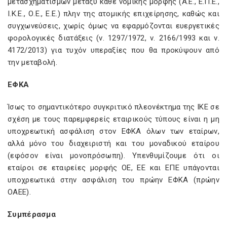
μετασχηματισμών μεταξύ κάθε νομικής μορφής (Α.Ε., Ε.Π.Ε.,
Ι.Κ.Ε., Ο.Ε., Ε.Ε.) πλην της ατομικής επιχείρησης, καθώς και
συγχωνεύσεις, χωρίς όμως να εφαρμόζονται ευεργετικές
φορολογικές διατάξεις (ν. 1297/1972, ν. 2166/1993 και ν.
4172/2013) για τυχόν υπεραξίες που θα προκύψουν από
την μεταβολή.
ΕΦΚΑ
Ίσως το σημαντικότερο συγκριτικό πλεονέκτημα της ΙΚΕ σε
σχέση με τους παρεμφερείς εταιρικούς τύπους είναι η μη
υποχρεωτική ασφάλιση στον ΕΦΚΑ όλων των εταίρων,
αλλά μόνο του διαχειριστή και του μοναδικού εταίρου
(εφόσον είναι μονοπρόσωπη). Υπενθυμίζουμε ότι οι
εταίροι σε εταιρείες μορφής ΟΕ, ΕΕ και ΕΠΕ υπάγονται
υποχρεωτικά στην ασφάλιση του πρώην ΕΦΚΑ (πρώην
ΟΑΕΕ).
Συμπέρασμα