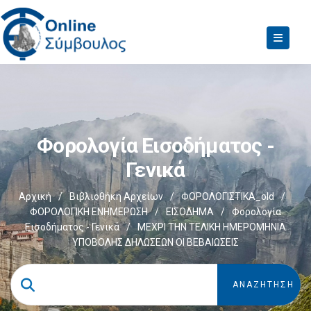
Φορολογία Εισοδήματος -
Γενικά
Αρχική
/
Βιβλιοθήκη Αρχείων
/
ΦΟΡΟΛΟΓΙΣΤΙΚΑ_old
/
ΦΟΡΟΛΟΓΙΚΗ ΕΝΗΜΕΡΩΣΗ
/
ΕΙΣΟΔΗΜΑ
/
Φορολογία
Εισοδήματος - Γενικά
/
ΜΕΧΡΙ ΤΗΝ ΤΕΛΙΚΗ ΗΜΕΡΟΜΗΝΙΑ
ΥΠΟΒΟΛΗΣ ΔΗΛΩΣΕΩΝ ΟΙ ΒΕΒΑΙΩΣΕΙΣ