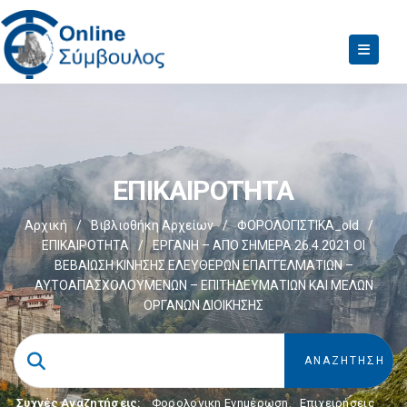
ΕΠΙΚΑΙΡΟΤΗΤΑ
Αρχική
/
Βιβλιοθήκη Αρχείων
/
ΦΟΡΟΛΟΓΙΣΤΙΚΑ_old
/
ΕΠΙΚΑΙΡΟΤΗΤΑ
/
ΕΡΓΑΝΗ – ΑΠΟ ΣΗΜΕΡΑ 26.4.2021 ΟΙ
ΒΕΒΑΙΩΣΗ ΚΙΝΗΣΗΣ ΕΛΕΥΘΕΡΩΝ ΕΠΑΓΓΕΛΜΑΤΙΩΝ –
ΑΥΤΟΑΠΑΣΧΟΛΟΥΜΕΝΩΝ – ΕΠΙΤΗΔΕΥΜΑΤΙΩΝ ΚΑΙ ΜΕΛΩΝ
ΟΡΓΑΝΩΝ ΔΙΟΙΚΗΣΗΣ
Συχνές Αναζητήσεις:
Φορολογικη Ενημέρωση
,
Επιχειρήσεις