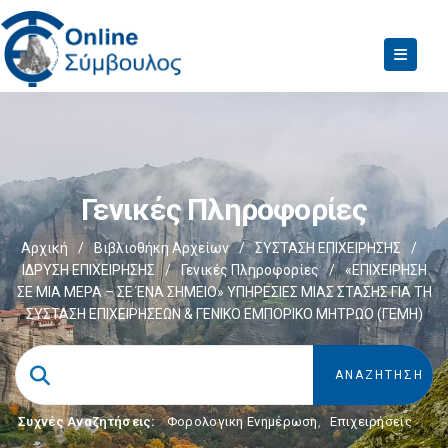
Γενικές Πληροφορίες
Αρχική
/
Βιβλιοθήκη Αρχείων
/
ΣΥΣΤΑΣΗ ΕΠΙΧΕΙΡΗΣΗΣ
/
ΙΔΡΥΣΗ ΕΠΙΧΕΙΡΗΣΗΣ
/
Γενικές Πληροφορίες
/
«ΕΠΙΧΕΙΡΗΣΗ
ΣΕ ΜΙΑ ΜΕΡΑ – ΣΕ ΈΝΑ ΣΗΜΕΙΟ» ΥΠΗΡΕΣΙΕΣ ΜΙΑΣ ΣΤΑΣΗΣ ΓΙΑ ΤΗ
ΣΥΣΤΑΣΗ ΕΠΙΧΕΙΡΗΣΕΩΝ & ΓΕΝΙΚΟ ΕΜΠΟΡΙΚΟ ΜΗΤΡΩΟ (ΓΕΜΗ)
Συχνές Αναζητήσεις:
Φορολογικη Ενημέρωση
,
Επιχειρήσεις