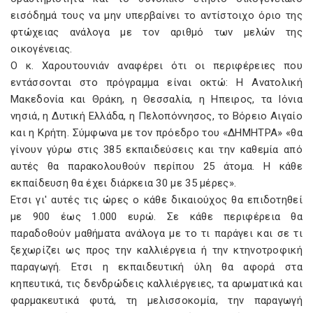
εισόδημά τους να μην υπερβαίνει το αντίστοιχο όριο της
φτώχειας ανάλογα με τον αριθμό των μελών της
οικογένειας.
Ο κ. Χαρουτουνιάν αναφέρει ότι οι περιφέρειες που
εντάσσονται στο πρόγραμμα είναι οκτώ: Η Ανατολική
Μακεδονία και Θράκη, η Θεσσαλία, η Ηπειρος, τα Ιόνια
νησιά, η Δυτική Ελλάδα, η Πελοπόννησος, το Βόρειο Αιγαίο
και η Κρήτη. Σύμφωνα με τον πρόεδρο του «ΔΗΜΗΤΡΑ» «θα
γίνουν γύρω στις 385 εκπαιδεύσεις και την καθεμία από
αυτές θα παρακολουθούν περίπου 25 άτομα. Η κάθε
εκπαίδευση θα έχει διάρκεια 30 με 35 μέρες».
Ετσι γι' αυτές τις ώρες ο κάθε δικαιούχος θα επιδοτηθεί
με 900 έως 1.000 ευρώ. Σε κάθε περιφέρεια θα
παραδοθούν μαθήματα ανάλογα με το τι παράγει και σε τι
ξεχωρίζει ως προς την καλλιέργεια ή την κτηνοτροφική
παραγωγή. Ετσι η εκπαιδευτική ύλη θα αφορά στα
κηπευτικά, τις δενδρώδεις καλλιέργειες, τα αρωματικά και
φαρμακευτικά φυτά, τη μελισσοκομία, την παραγωγή