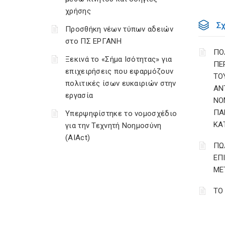
χρήσης
Σ
Προσθήκη νέων τύπων αδειών
στο ΠΣ ΕΡΓΑΝΗ
ΠΟ
Ξεκινά το «Σήμα Ισότητας» για
ΠΕ
επιχειρήσεις που εφαρμόζουν
ΤΟ
πολιτικές ίσων ευκαιριών στην
ΑΝ
εργασία
ΝΟ
ΠΑ
Υπερψηφίστηκε το νομοσχέδιο
ΚΑ
για την Τεχνητή Νοημοσύνη
(AIAct)
ΠΩ
ΕΠ
ΜΕ
ΤΟ