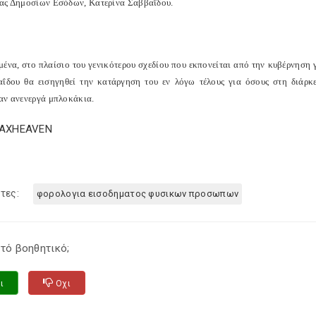
ας Δημοσίων Εσόδων, Κατερίνα Σαββαΐδου.
μένα, στο πλαίσιο του γενικότερου σχεδίου που εκπονείται από την κυβέρνηση
ΐδου θα εισηγηθεί την κατάργηση του εν λόγω τέλους για όσους στη διάρκε
αν ανενεργά μπλοκάκια.
TAXHEAVEN
τες:
φορολογια εισοδηματος φυσικων προσωπων
τό βοηθητικό;
ι
Οχι