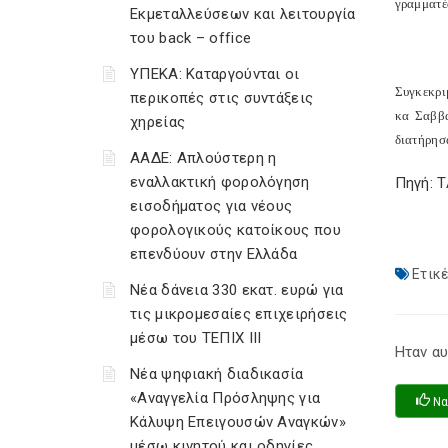
γραμματέ
Εκμεταλλεύσεων και λειτουργία
του back – office
ΥΠΕΚΑ: Καταργούνται οι
Συγκεκρι
περικοπές στις συντάξεις
κα Σαββα
χηρείας
διατήρησ
ΑΑΔΕ: Απλούστερη η
εναλλακτική φορολόγηση
Πηγή: 
εισοδήματος για νέους
φορολογικούς κατοίκους που
επενδύουν στην Ελλάδα
Ετικέ
Νέα δάνεια 330 εκατ. ευρώ για
τις μικρομεσαίες επιχειρήσεις
μέσω του ΤΕΠΙΧ ΙΙΙ
Ηταν αυ
Νέα ψηφιακή διαδικασία
«Αναγγελία Πρόσληψης για
Να
Κάλυψη Επειγουσών Αναγκών»
μέσω κινητού και οδηγίες