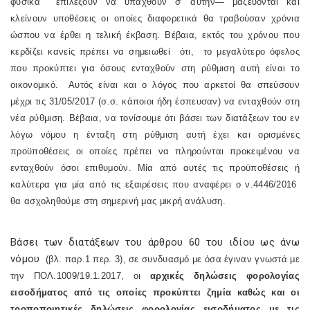
φυσικά
επιλέξουν να υπαχθούν σ’ αυτήν— μαζεύονται και
κλείνουν υποθέσεις οι οποίες διαφορετικά θα τραβούσαν χρόνια
ώσπου να έρθει η τελική έκβαση. Βέβαια, εκτός του χρόνου που
κερδίζει κανείς πρέπει να σημειωθεί
ότι,
το μεγαλύτερο όφελος
που προκύπτει για όσους ενταχθούν στη ρύθμιση αυτή είναι το
οικονομικό.
Αυτός είναι και ο λόγος που αρκετοί θα σπεύσουν
μέχρι τις 31/05/2017 (σ.σ. κάποιοι ήδη έσπευσαν) να ενταχθούν στη
νέα ρύθμιση. Βέβαια, να τονίσουμε ότι βάσει των διατάξεων του εν
λόγω νόμου η ένταξη στη ρύθμιση αυτή έχει και ορισμένες
προϋποθέσεις οι οποίες πρέπει να πληρούνται προκειμένου να
ενταχθούν όσοι επιθυμούν. Μία από αυτές τις προϋποθέσεις ή
καλύτερα για μία από τις εξαιρέσεις που αναφέρει ο ν.4446/2016
θα ασχοληθούμε στη σημερινή μας μικρή ανάλυση.
Βάσει των διατάξεων του άρθρου 60 του ιδίου ως άνω
νόμου
(βλ. παρ.1 περ. 3), σε συνδυασμό με όσα έγιναν γνωστά με
την ΠΟΛ.1009/19.1.2017, οι
αρχικές δηλώσεις φορολογίας
εισοδήματος από τις οποίες προκύπτει ζημία καθώς και οι
τροποποιητικές δηλώσεις φορολογίας εισοδήματος με τις