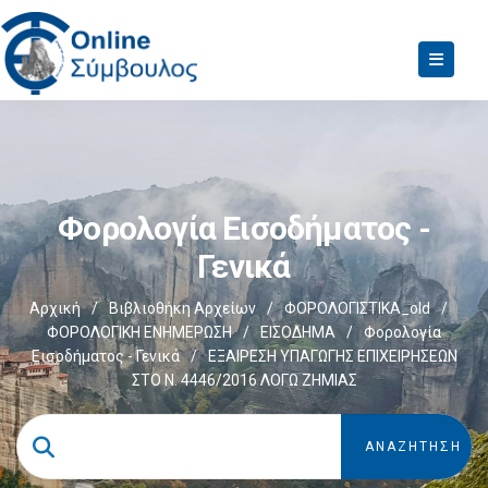
Φορολογία Εισοδήματος -
Γενικά
Αρχική
/
Βιβλιοθήκη Αρχείων
/
ΦΟΡΟΛΟΓΙΣΤΙΚΑ_old
/
ΦΟΡΟΛΟΓΙΚΗ ΕΝΗΜΕΡΩΣΗ
/
ΕΙΣΟΔΗΜΑ
/
Φορολογία
Εισοδήματος - Γενικά
/
ΕΞΑΙΡΕΣΗ ΥΠΑΓΩΓΗΣ ΕΠΙΧΕΙΡΗΣΕΩΝ
ΣΤΟ Ν. 4446/2016 ΛΟΓΩ ΖΗΜΙΑΣ