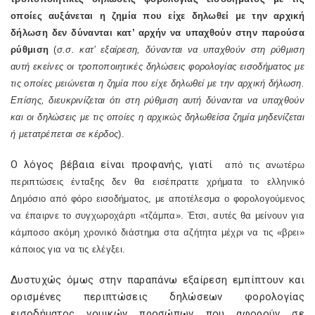
οποίες αυξάνεται η ζημία που είχε δηλωθεί με την αρχική
δήλωση δεν δύνανται κατ’ αρχήν να υπαχθούν στην παρούσα
ρύθμιση
(
σ.σ. κατ’ εξαίρεση, δύνανται να υπαχθούν στη ρύθμιση
αυτή εκείνες οι τροποποιητικές δηλώσεις φορολογίας εισοδήματος με
τις οποίες μειώνεται η ζημία που είχε δηλωθεί με την αρχική δήλωση.
Επίσης, διευκρινίζεται ότι στη ρύθμιση αυτή δύνανται να υπαχθούν
και οι δηλώσεις με τις οποίες η αρχικώς δηλωθείσα ζημία μηδενίζεται
ή μετατρέπεται σε κέρδος
).
Ο λόγος βέβαια είναι προφανής, γιατί
από τις ανωτέρω
περιπτώσεις ένταξης δεν θα εισέπραττε χρήματα το ελληνικό
Δημόσιο από φόρο εισοδήματος, με αποτέλεσμα ο φορολογούμενος
να έπαιρνε το συγχωροχάρτι «τζάμπα». Έτσι, αυτές θα μείνουν για
κάμποσο ακόμη χρονικό διάστημα στα αζήτητα μέχρι να τις «βρει»
κάποιος για να τις ελέγξει.
Δυστυχώς όμως στην παραπάνω εξαίρεση εμπίπτουν και
ορισμένες περιπτώσεις δηλώσεων φορολογίας
εισοδήματος νομικών προσώπων που αφορούν σε