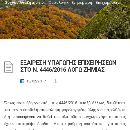
Συχνές Αναζητήσεις:
Φορολογικη Ενημέρωση
,
Επιχειρήσεις
ΕΞΑΙΡΕΣΗ ΥΠΑΓΩΓΗΣ ΕΠΙΧΕΙΡΗΣΕΩΝ
ΣΤΟ Ν. 4446/2016 ΛΟΓΩ ΖΗΜΙΑΣ
15/02/2017
Όπως είναι ήδη γνωστό,
ο ν.4446/2016 μεταξύ άλλων, διευθέτησε
και
την οικειοθελή αποκάλυψη φορολογητέας ύλης για παρελθόντα
έτη
προκειμένου να δοθεί το πολυπόθητο συγχωροχάρτι σε όσους
έχουν αποκρύψει έσοδα . Με μια ρύθμιση «σκούπα» —για όσους