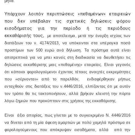
μήνα.
Υπάρχουν λοιπόν περιπτώσεις «πεθαμένων» εταιρειών
που δεν υπέβαλαν τις σχετικές δηλώσεις φόρου
εισοδήματος για την περίοδο ή τις περιόδους
εκκαθάρισής τους,
με αποτέλεσμα, μετά την έναρξη ισχύος των
διατάξεων του ν. 4174/2013, να υπόκεινται στα υπέρογκα ποσά
προστίμων των 500 ευρώ ανά δήλωση. Τα πρόστιμα αυτά είναι
αποτρεπτικά για να μπει κανείς στη διαδικασία να διευθετήσει τις
δηλώσεις εκκαθάρισης μιας «πεθαμένης» εταιρείας. Είναι γεγονός
ότι κάποιοι φορολογούμενοι έχοντας τέτοιες ανοιχτές εκκρεμότητες
που «σέρνονται» από το παρελθόν,
ενδιαφέρθηκαν μήπως
ενταχθούν στις διατάξεις του ν.4446/2016, ελπίζοντας ότι με αυτόν
τον τρόπο θα τις τακτοποιήσουν, αλλά βρήκαν κλειστή την πόρτα
λόγω ζημιών που προκύπτουν στις χρήσεις της εκκαθάρισης.
Είναι
άξιο απορίας, πως γίνεται με το συγκεκριμένο Ν. 4446/2016
να δίνεται από τη μία άφεση αμαρτιών με πολύ χαμηλά πρόστιμα σε
φορολογούμενους που απόκρυψαν εισοδήματα, αλλά
από την