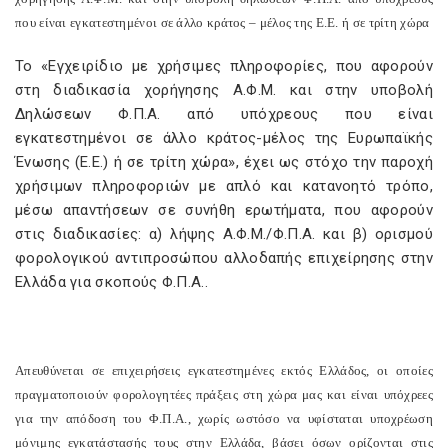
που είναι εγκατεστημένοι σε άλλο κράτος – μέλος της Ε.Ε. ή σε τρίτη χώρα
Το «Εγχειρίδιο με χρήσιμες πληροφορίες, που αφορούν
στη διαδικασία χορήγησης Α.Φ.Μ. και στην υποβολή
Δηλώσεων Φ.Π.Α. από υπόχρεους που είναι
εγκατεστημένοι σε άλλο κράτος-μέλος της Ευρωπαϊκής
Ένωσης (Ε.Ε.) ή σε τρίτη χώρα», έχει ως στόχο την παροχή
χρήσιμων πληροφοριών με απλό και κατανοητό τρόπο,
μέσω απαντήσεων σε συνήθη ερωτήματα, που αφορούν
στις διαδικασίες: α) λήψης Α.Φ.Μ./Φ.Π.Α. και β) ορισμού
φορολογικού αντιπροσώπου αλλοδαπής επιχείρησης στην
Ελλάδα για σκοπούς Φ.Π.Α..
Απευθύνεται σε επιχειρήσεις εγκατεστημένες εκτός Ελλάδος, οι οποίες
πραγματοποιούν φορολογητέες πράξεις στη χώρα μας και είναι υπόχρεες
για την απόδοση του Φ.Π.Α., χωρίς ωστόσο να υφίσταται υποχρέωση
μόνιμης εγκατάστασής τους στην Ελλάδα, βάσει όσων ορίζονται στις