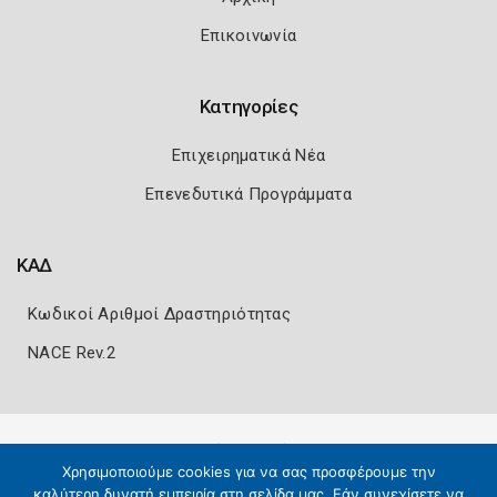
Επικοινωνία
Κατηγορίες
Επιχειρηματικά Νέα
Επενεδυτικά Προγράμματα
ΚΑΔ
Κωδικοί Αριθμοί Δραστηριότητας
NACE Rev.2
Πολιτική Ασφάλειας
Όροι Χρήσης
Χρησιμοποιούμε cookies για να σας προσφέρουμε την
Copyright 2026
Knowledge A.E.
καλύτερη δυνατή εμπειρία στη σελίδα μας. Εάν συνεχίσετε να