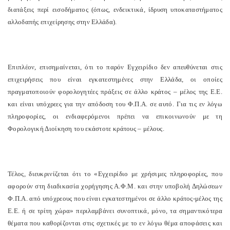
διατάξεις περί εισοδήματος (όπως, ενδεικτικά, ίδρυση υποκαταστήματος
αλλοδαπής επιχείρησης στην Ελλάδα).
Επιπλέον, επισημαίνεται, ότι το παρόν Εγχειρίδιο δεν απευθύνεται στις
επιχειρήσεις που είναι εγκατεστημένες στην Ελλάδα, οι οποίες
πραγματοποιούν φορολογητέες πράξεις σε άλλο κράτος – μέλος της Ε.Ε.
και είναι υπόχρεες για την απόδοση του Φ.Π.Α. σε αυτό. Για τις εν λόγω
πληροφορίες, οι ενδιαφερόμενοι πρέπει να επικοινωνούν με τη
Φορολογική Διοίκηση του εκάστοτε κράτους – μέλους.
Τέλος, διευκρινίζεται ότι το «Εγχειρίδιο με χρήσιμες πληροφορίες, που
αφορούν στη διαδικασία χορήγησης Α.Φ.Μ. και στην υποβολή Δηλώσεων
Φ.Π.Α. από υπόχρεους που είναι εγκατεστημένοι σε άλλο κράτος-μέλος της
Ε.Ε. ή σε τρίτη χώρα» περιλαμβάνει συνοπτικά, μόνο, τα σημαντικότερα
θέματα που καθορίζονται στις σχετικές με το εν λόγω θέμα αποφάσεις και