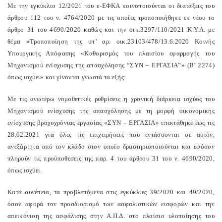
Με την εγκύκλιο 12/2021 του e-ΕΦΚΑ κοινοποιούνται οι διατάξεις του
άρθρου 112 του ν. 4764/2020 με τις οποίες τροποποιήθηκε εκ νέου το
άρθρο 31 του 4690/2020 καθώς και την οικ.3297/110/2021 Κ.Υ.Α. με
θέμα «Τροποποίηση της υπ’ αρ. οικ.23103/478/13.6.2020 Κοινής
Υπουργικής Απόφασης «Καθορισμός του πλαισίου εφαρμογής του
Μηχανισμού ενίσχυσης της απασχόλησης “ΣΥΝ – ΕΡΓΑΣΙΑ”» (Β’ 2274)
όπως ισχύει» και γίνονται γνωστά τα εξής:
Με τις ανωτέρω νομοθετικές ρυθμίσεις η χρονική διάρκεια ισχύος του
Μηχανισμού ενίσχυσης της απασχόλησης με τη μορφή οικονομικής
ενίσχυσης βραχυχρόνιας εργασίας «ΣΥΝ – ΕΡΓΑΣΙΑ» επεκτάθηκε έως τις
28.02.2021 για όλες τις επιχειρήσεις που εντάσσονται σε αυτόν,
ανεξάρτητα από τον κλάδο στον οποίο δραστηριοποιούνται και εφόσον
πληρούν τις προϋποθεσεις της παρ. 4 του άρθρου 31 του ν. 4690/2020,
όπως ισχύει.
Κατά συνέπεια, τα προβλεπόμενα στις εγκύκλιες 39/2020 και 49/2020,
όσον αφορά τον προσδιορισμό των ασφαλιστικών εισφορών και την
απεικόνιση της ασφάλισης στην Α.Π.Δ. στο πλαίσιο υλοποίησης του