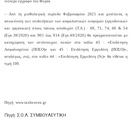
νεότερο έγγραφο του Φορέα.
– Από τη μισθολογική περίοδο Φεβρουαρίου 2021 και μετέπειτα, η
απεικόνιση των επιδοτήσεων των ασφαλιστικών εισφορών (εργοδοτικών
και εργατικών) στους τύπους αποδοχών (Τ.Α.) : 69, 71, 74, 60 & 54
(Εγκ.39/2020) και 901 έως 914 (Εγκ.49/2020) θα πραγματοποιείται με
καταχώριση των αντίστοιχων ποσών στα πεδία 43 : «Επιδότηση
Ασφαλισμένου (ΠΟΣΟ)» και 45 : Επιδότηση Εργοδότη (ΠΟΣΟ)»,
αναλόγως, ενώ, στο πεδίο 44 : «Επιδότηση Εργοδότη (%)» θα τίθεται η
τιμή 100.
Πηγή: www.taxheaven.gr
Πηγή: Σ.Ο.Λ. ΣΥΜΒΟΥΛΕΥΤΙΚΗ