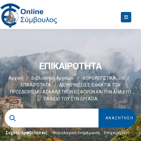
ΕΠΙΚΑΙΡΟΤΗΤΑ
Αρχική
/
Βιβλιοθήκη Αρχείων
/
ΦΟΡΟΛΟΓΙΣΤΙΚΑ_old
/
ΕΠΙΚΑΙΡΟΤΗΤΑ
/
ΔΙΕΥΚΡΙΝΙΣΕΙΣ E-ΕΦΚΑ ΓΙΑ ΤΟΝ
ΠΡΟΣΔΙΟΡΙΣΜΟ ΑΣΦΑΛΙΣΤΙΚΩΝ ΕΙΣΦΟΡΩΝ ΚΑΙ ΤΗΝ ΑΠΔ ΣΤΟ
ΠΛΑΙΣΙΟ ΤΟΥ ΣΥΝ-ΕΡΓΑΣΙΑ
Συχνές Αναζητήσεις:
Φορολογικη Ενημέρωση
,
Επιχειρήσεις