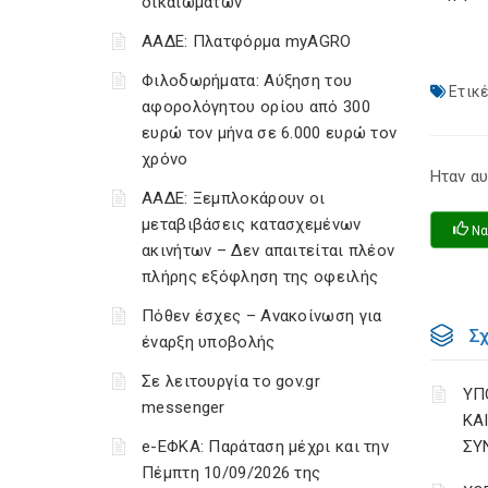
δικαιωμάτων
ΑΑΔΕ: Πλατφόρμα myAGRO
Φιλοδωρήματα: Αύξηση του
Ετικέ
αφορολόγητου ορίου από 300
ευρώ τον μήνα σε 6.000 ευρώ τον
χρόνο
Ηταν αυ
ΑΑΔΕ: Ξεμπλοκάρουν οι
μεταβιβάσεις κατασχεμένων
Να
ακινήτων – Δεν απαιτείται πλέον
πλήρης εξόφληση της οφειλής
Πόθεν έσχες – Ανακοίνωση για
Σ
έναρξη υποβολής
Σε λειτουργία το gov.gr
ΥΠ
messenger
ΚΑ
e-ΕΦΚΑ: Παράταση μέχρι και την
ΣΥ
Πέμπτη 10/09/2026 της