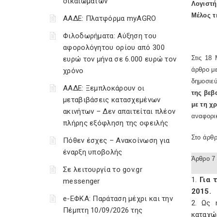
δικαιωμάτων
Λογιστή
Μέλος τ
ΑΑΔΕ: Πλατφόρμα myAGRO
Φιλοδωρήματα: Αύξηση του
αφορολόγητου ορίου από 300
Στις 18
ευρώ τον μήνα σε 6.000 ευρώ τον
άρθρο με
χρόνο
δημοσιε
ΑΑΔΕ: Ξεμπλοκάρουν οι
της βεβ
μεταβιβάσεις κατασχεμένων
με τη χ
ακινήτων – Δεν απαιτείται πλέον
αναφορι
πλήρης εξόφληση της οφειλής
Στο άρθ
Πόθεν έσχες – Ανακοίνωση για
έναρξη υποβολής
Άρθρο 7
Σε λειτουργία το gov.gr
1.
Για 
messenger
2015.
e-ΕΦΚΑ: Παράταση μέχρι και την
2. Ως 
Πέμπτη 10/09/2026 της
καταχώ