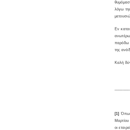
θυμόμασ
λόγω τη
μετουσιώ
Εν κατα
ανωτέρω 
παρόδω 
της ανάδ
Καλή δύ
_______
[1]
Όπως
Μαρτίου 
οι εταιρ