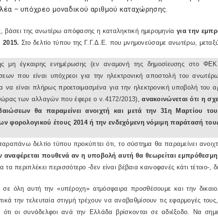
λέα – υπόχρεο μοναδικού αριθμού καταχώρησης.
, βάσει της ανωτέρω απόφασης η καταληκτική ημερομηνία
για την εμπ
 2015.
Στο δελτίο τύπου της Γ.Γ.Δ.Ε. που μνημονεύσαμε ανωτέρω, μεταξ
ς μη έγκαιρης ενημέρωσης (εν αναμονή της δημοσίευσης στο ΦΕ
ήσεων που είναι υπόχρεοι για την ηλεκτρονική αποστολή του ανωτέ
 να είναι πλήρως προετοιμασμένα για την ηλεκτρονική υποβολή του αρ
θώρας των αλλαγών που έφερε ο ν.4172/2013),
ανακοινώνεται ότι η σχ
αιώσεων θα παραμείνει ανοιχτή και μετά την 31η Μαρτίου του
ν φορολογικού έτους 2014 ή την ενδεχόμενη νόμιμη παράτασή του
παραπάνω δελτίο τύπου προκύπτει ότι, το σύστημα θα παραμείνει ανοιχ
ν αναφέρεται πουθενά αν η υποβολή αυτή θα θεωρείται
εμπρόθεσμη 
 τα περιπλέκει περισσότερο -δεν είναι βέβαια καινοφανές κάτι τέτοιο-,
 σε όλη αυτή την «υπέροχη» ατμόσφαιρα προσθέσουμε και την δικαι
τικά την τελευταία στιγμή τρέχουν να αναβαθμίσουν τις εφαρμογές τους
 ότι οι συνάδελφοι ανά την Ελλάδα βρίσκονται σε αδιέξοδο. Να σημε