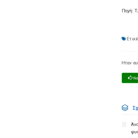
Πηγή: 
Ετικέ
Ηταν αυ
Να
Σ
Άνο
φυ