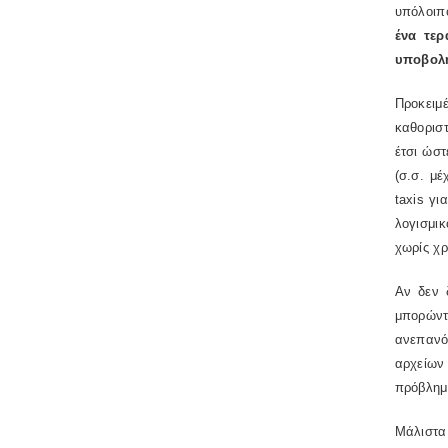
υπόλοιπ
ένα τερ
υποβολή
Προκειμ
καθορισ
έτσι ώστ
(σ.σ. μέ
taxis γι
λογισμι
χωρίς χρ
Αν δεν 
μπορώντ
ανεπανό
αρχείων
πρόβλημα
Μάλιστα