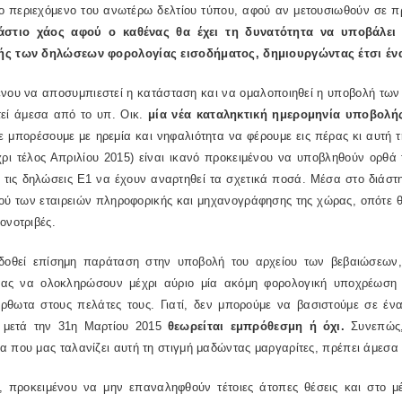
ο περιεχόμενο του ανωτέρω δελτίου τύπου, αφού αν μετουσιωθούν σε 
άστιο χάος αφού ο καθένας θα έχει τη δυνατότητα να υποβάλει 
ς των δηλώσεων φορολογίας εισοδήματος, δημιουργώντας έτσι έν
ένου να αποσυμπιεστεί η κατάσταση και να ομαλοποιηθεί η υποβολή τω
τεί άμεσα από το υπ. Οικ.
μία νέα καταληκτική ημερομηνία υποβολή
ε μπορέσουμε με ηρεμία και νηφαλιότητα να φέρουμε εις πέρας κι αυτή
χρι τέλος Απριλίου 2015) είναι ικανό προκειμένου να υποβληθούν ορθά 
α τις δηλώσεις Ε1 να έχουν αναρτηθεί τα σχετικά ποσά. Μέσα στο διάστ
κού των εταιρειών πληροφορικής και μηχανογράφησης της χώρας, οπότε
ονοτριβές.
δοθεί επίσημη παράταση στην υποβολή του αρχείου των βεβαιώσεων, 
ας να ολοκληρώσουν μέχρι αύριο μία ακόμη φορολογική υποχρέωση α
ρθωτα στους πελάτες τους. Γιατί, δεν μπορούμε να βασιστούμε σε έν
 μετά την 31η Μαρτίου 2015
θεωρείται εμπρόθεσμη ή όχι.
Συνεπώς,
 που μας ταλανίζει αυτή τη στιγμή μαδώντας μαργαρίτες, πρέπει άμεσα
, προκειμένου να μην επαναληφθούν τέτοιες άτοπες θέσεις και στο 