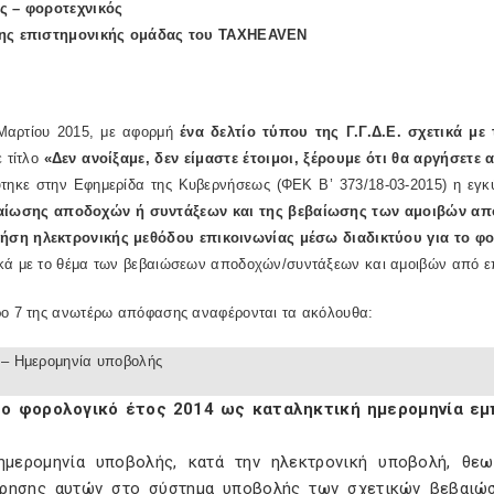
ς – φοροτεχνικός
ης επιστημονικής ομάδας του TAXHEAVEN
 Μαρτίου 2015, με αφορμή
ένα δελτίο τύπου της Γ.Γ.Δ.Ε. σχετικά με
 τίτλο
«Δεν ανοίξαμε, δεν είμαστε έτοιμοι, ξέρουμε ότι θα αργήσετ
ύτηκε στην Εφημερίδα της Κυβερνήσεως (ΦΕΚ Β’ 373/18-03-2015) η εγ
αίωσης αποδοχών ή συντάξεων και της βεβαίωσης των αμοιβών από
ρήση ηλεκτρονικής μεθόδου επικοινωνίας μέσω διαδικτύου για το φο
κά με το θέμα των βεβαιώσεων αποδοχών/συντάξεων και αμοιβών από επ
ρο 7 της ανωτέρω απόφασης αναφέρονται τα ακόλουθα:
 – Ημερομηνία υποβολής
το φορολογικό έτος 2014 ως καταληκτική ημερομηνία ε
ημερομηνία υποβολής, κατά την ηλεκτρονική υποβολή, θεω
ρησης αυτών στο σύστημα υποβολής των σχετικών βεβαιώσ