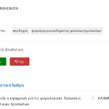
TAXHEAVEN
τες:
αποδοχες
φορολογια εισοδηματος φυσικων προσωπων
τό βοηθητικό;
ι
Οχι
χετικά Άρθρα
ιξε η εφαρμογή για τις φορολογικές δηλώσεις
ΚΛΙΜΑ
σικών προσώπων