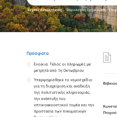
Συχνές Αναζητήσεις:
Φορολογικη Ενημέρωση
,
Επιχ
Πρόσφατα
Ενοίκια: Τέλος οι πληρωμές με
μετρητά από 1η Οκτωβρίου
Υπερψηφίσθηκε το νομοσχέδιο
Βεβαιώσ
για τη διαχείριση και ανάδειξη
της πολιτιστικής κληρονομιάς,
την ανάπτυξη του
οπτικοακουστικού τομέα και την
Κωνσταν
προστασία των πνευματικών
Πτυχιού