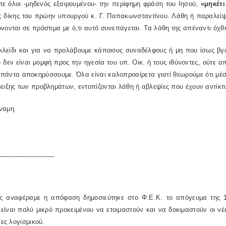
τε όλοι -μηδενός εξαιρουμένου- την περίφημη φράση του Ιησού,
«μηκέτ
ς δίκης του πρώην υπουργού κ. Γ. Παπακωνσταντίνου. Λάθη ή παραλείψ
νονται σε πρόστιμα με ό,τι αυτό συνεπάγεται. Τα λάθη της απέναντι όχθ
κλείδι και για να προλάβουμε κάποιους συναδέλφους ή μη που ίσως βγ
δεν είναι μομφή προς την ηγεσία του υπ. Οικ. ή τους ιθύνοντες, ούτε 
πάντα αποκηρύσσουμε. Όλα είναι καλοπροαίρετα γιατί θεωρούμε ότι μέ
ειξης των προβλημάτων, εντοπίζονται λάθη ή αβλεψίες που έχουν αντίκτ
ναμη.
_______________
 αναφέραμε η απόφαση δημοσιεύτηκε στο Φ.Ε.Κ. το απόγευμα της 18
είναι πολύ μικρό προκειμένου να ετοιμαστούν και να δοκιμαστούν οι ν
είες λογισμικού.