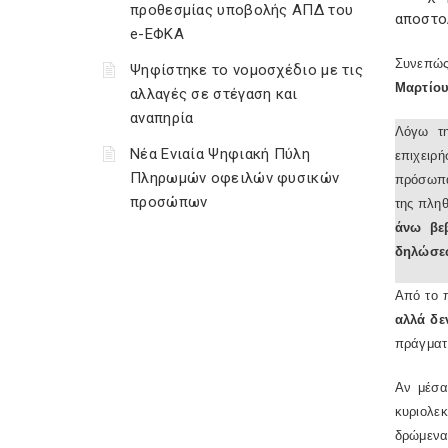
προθεσμίας υποβολής ΑΠΔ του
αποστο
e-ΕΦΚΑ
Συνεπώς
Ψηφίστηκε το νομοσχέδιο με τις
Μαρτίου
αλλαγές σε στέγαση και
αναπηρία
Λόγω τη
Νέα Ενιαία Ψηφιακή Πύλη
επιχειρ
Πληρωμών οφειλών φυσικών
πρόσωπα
προσώπων
της πλη
άνω βεβ
δηλώσεω
Από το 
αλλά δε
πράγματα
Αν μέσα
κυριολεκ
δρώμενα