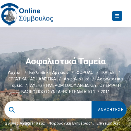
Ασφαλιστικά Ταμεία
Αρχική
/
Βιβλιοθήκη Αρχείων
/
ΦΟΡΟΛΟΓΙΣΤΙΚΑ_old
/
ΕΡΓΑΤΙΚΑ - ΑΣΦΑΛΙΣΤΙΚΑ
/
Ασφαλιστικά
/
Ασφαλιστικά
Ταμεία
/
ΑΥΞΗΣΗ ΗΜΕΡΟΜΙΣΘΙΟΥ ΑΝΕΙΔΙΚΕΥΤΟΥ ΕΡΓΑΤΗ.
ΒΑΣΙΚΟ ΠΟΣΟ ΣΥΝΤΑΞΗΣ ΕΤΕΑΜ ΑΠΟ 1-7-2011
Συχνές Αναζητήσεις:
Φορολογικη Ενημέρωση
,
Επιχειρήσεις