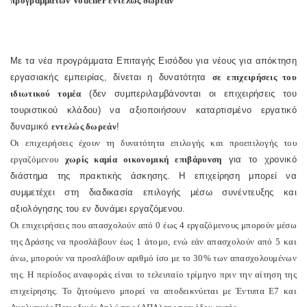
προγραμμάτων
Voucher
εντελώς δωρεάν
Με τα νέα προγράμματα Επιταγής Εισόδου για νέους για απόκτηση
εργασιακής εμπειρίας, δίνεται η δυνατότητα
σε επιχειρήσεις του
ιδιωτικού τομέα
(δεν συμπεριλαμβάνονται οι επιχειρήσεις του
τουριστικού κλάδου) να αξιοποιήσουν καταρτισμένο εργατικό
δυναμικό
εντελώς δωρεάν
!
Οι επιχειρήσεις έχουν τη δυνατότητα επιλογής και προεπιλογής του
εργαζόμενου
χωρίς καμία οικονομική επιβάρυνση
για το χρονικό
διάστημα της πρακτικής άσκησης. Η επιχείρηση μπορεί να
συμμετέχει στη διαδικασία επιλογής μέσω συνέντευξης και
αξιολόγησης του εν δυνάμει εργαζόμενου.
Οι επιχειρήσεις που απασχολούν από 0 έως 4 εργαζόμενους μπορούν μέσω
της Δράσης να προσλάβουν έως 1 άτομο, ενώ εάν απασχολούν από 5 και
άνω, μπορούν να προσλάβουν αριθμό ίσο με το 30% των απασχολουμένων
της. Η περίοδος αναφοράς είναι το τελευταίο τρίμηνο πριν την αίτηση της
επιχείρησης. Το ζητούμενο μπορεί να αποδεικνύεται με Έντυπα Ε7 και