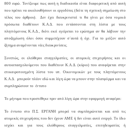
800 ευρώ. Τονίζουμε πως αυτή η διαδικασία είναι διαφορετική από αυτή
που πρέπει να ακολουθήσουν οι εργοδότες (δείτε τη σχετική σημείωση στο
τέλος του άρθρου).
Δεν έχει διευκρινιστεί τι θα γίνει με όσα νομικά
πρόσωπα διαθέτουν Κ.Α.Δ. που εντάσσονται στη λίστα με τους
πληττόμενους Κ.Α.Δ., διότι εκεί εγείρεται το ερώτημα αν θα λάβουν την
αποζημίωση όλοι όσοι συμμετέχουν σ΄αυτά ή όχι. Για το μείζον αυτό
ζήτημα αναμένονται νέες διευκρινίσεις.
Συνεπώς, οι ελεύθεροι επαγγελματίες, οι ατομικές επιχειρήσεις και οι
αυτοαπασχολούμενοι που διαθέτουν Κ.Α.Δ. (κύριο) που αναφέρεται στην
επικαιροποιημένη λίστα του υπ. Οικονομικών με τους πληττόμενους
Κ.Α.Δ.
μπορούν πλέον εδώ και λίγη ώρα να μπουν στην πλατφόρμα και να
συμπληρώσουν το
έντυπο
Το μήνυμα που προστέθηκε πριν από λίγη ώρα στην εφαρμογή αναφέρει:
Το έντυπο στο Π.Σ. ΕΡΓΑΝΗ μπορεί να συμπληρώνεται και από τις
ατομικές επιχειρήσεις που δεν έχουν ΑΜΕ ή δεν είναι αυτό ενεργό. Το ίδιο
ισχύει και για τους ελεύθερους επαγγελματίες, επιτηδευματίες ή