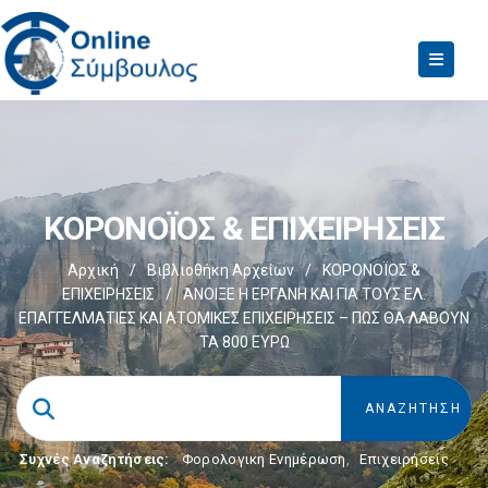
ΚΟΡΟΝΟΪΟΣ & ΕΠΙΧΕΙΡΗΣΕΙΣ
Αρχική
/
Βιβλιοθήκη Αρχείων
/
ΚΟΡΟΝΟΪΟΣ &
ΕΠΙΧΕΙΡΗΣΕΙΣ
/
ΆΝΟΙΞΕ Η ΕΡΓΑΝΗ ΚΑΙ ΓΙΑ ΤΟΥΣ ΕΛ.
ΕΠΑΓΓΕΛΜΑΤΙΕΣ ΚΑΙ ΑΤΟΜΙΚΕΣ ΕΠΙΧΕΙΡΗΣΕΙΣ – ΠΩΣ ΘΑ ΛΑΒΟΥΝ
ΤΑ 800 ΕΥΡΩ
Συχνές Αναζητήσεις:
Φορολογικη Ενημέρωση
,
Επιχειρήσεις