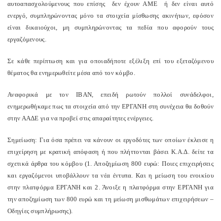
αυτοαπασχολούμενους που επίσης
δεν έχουν ΑΜΕ
ή δεν είναι αυτό
ενεργό, συμπληρώνοντας μόνο τα στοιχεία μίσθωσης ακινήτων, εφόσον
είναι δικαιούχοι, μη συμπληρώνοντας τα πεδία που αφορούν τους
εργαζόμενους.
Σε κάθε περίπτωση και για οποιαδήποτε εξέλιξη επί του εξεταζόμενου
θέματος θα ενημερωθείτε μέσα από τον κόμβο.
Αναφορικά με τον
IBAN
, επειδή ρωτούν πολλοί συνάδελφοι,
ενημερωθήκαμε πως τα στοιχεία από την ΕΡΓΑΝΗ στη συνέχεια θα δοθούν
στην ΑΑΔΕ για να προβεί στις απαραίτητες ενέργειες.
Σημείωση: Για όσα πρέπει να κάνουν οι εργοδότες των οποίων έκλεισε η
επιχείρηση με κρατική απόφαση ή που πλήττονται βάσει Κ.Α.Δ. δείτε τα
σχετικά άρθρα του κόμβου (1. Αποζημίωση 800 ευρώ: Ποιες επιχειρήσεις
και εργαζόμενοι υποβάλλουν τα νέα έντυπα. Και η μείωση του ενοικίου
στην πλατφόρμα ΕΡΓΑΝΗ και 2. Άνοιξε η πλατφόρμα στην ΕΡΓΑΝΗ για
την αποζημίωση των 800 ευρώ και τη μείωση μισθωμάτων επιχειρήσεων –
Οδηγίες συμπλήρωσης).