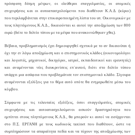
πρόσφατη δέσμη μέτρων, οι ελεύθεροι επαγγελματίες, οι ατομικές
επιχειρήσεις και οι αυτοαπασχολούμενοι που διαθέτουν Κ.Α.Δ. (κύριο)
που περιλαμβάνεται στην επικαιροποιημένη λίστα του υπ. Οικονομικών με
τους πληττόμενους Κ.Α.Δ., δικαιούνται κι αυτοί την αποζημίωση των 800
ευρώ (δείτε το δελτίο τύπου με τα μέτρα που ανακοινώθηκαν χθες).
Βέβαια, προβληματισμός έχει δημιουργηθεί σχετικά με το αν δικαιούται ή
όχι την εν λόγω αποζημίωση και ο επιστημονικός κλάδος (οικονομολόγοι
και λογιστές, μηχανικοί, δικηγόροι, ιατροί, εκπαιδευτικοί και ερευνητές)
και αναμένονται νέες διευκρινίσεις επ΄αυτού, διότι στο δελτίο τύπου
υπάρχει μια ασάφεια που προβλημάτισε τον επιστημονικό κλάδο. Σίγουρα
αναμένονται εξελίξεις για το θέμα αυτό οπότε θα ενημερωθείτε μέσω του
κόμβου.
Σύμφωνα με τις τελευταίες εξελίξεις, όσοι επαγγελματίες, ατομικές
επιχειρήσεις και αυτοαπασχολούμενοι ασκούν δραστηριότητα που
εμπίπτει στους πληττόμενους Κ.Α.Δ., θα μπορούν κι αυτοί να εισέρχονται
στο Π.Σ. ΕΡΓΑΝΗ με τους κωδικούς
taxinet
που διαθέτουν, ώστε να
συμπληρώσουν τα απαραίτητα πεδία και να τύχουν της αποζημίωσης των