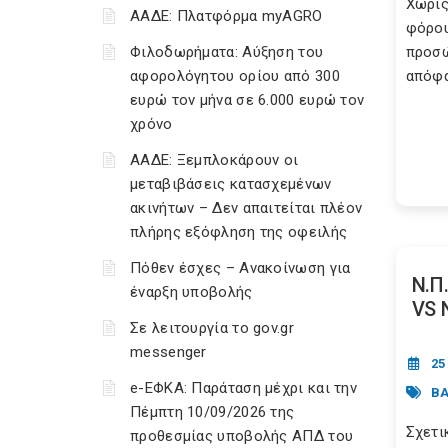
Χωρίς
ΑΑΔΕ: Πλατφόρμα myAGRO
φόρου
Φιλοδωρήματα: Αύξηση του
προσώ
αφορολόγητου ορίου από 300
απόφα
ευρώ τον μήνα σε 6.000 ευρώ τον
χρόνο
ΑΑΔΕ: Ξεμπλοκάρουν οι
μεταβιβάσεις κατασχεμένων
ακινήτων – Δεν απαιτείται πλέον
πλήρης εξόφληση της οφειλής
Πόθεν έσχες – Ανακοίνωση για
Ν.Π
έναρξη υποβολής
VS 
Σε λειτουργία το gov.gr
messenger
25
e-ΕΦΚΑ: Παράταση μέχρι και την
ΒΑ
Πέμπτη 10/09/2026 της
Σχετι
προθεσμίας υποβολής ΑΠΔ του