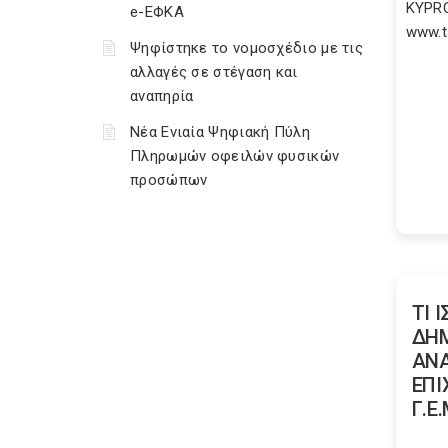
KYPRO
e-ΕΦΚΑ
www.t
Ψηφίστηκε το νομοσχέδιο με τις
αλλαγές σε στέγαση και
αναπηρία
Νέα Ενιαία Ψηφιακή Πύλη
Πληρωμών οφειλών φυσικών
προσώπων
ΤΙ 
ΔΗΜ
ΑΝΑ
ΕΠΙ
Γ.Ε