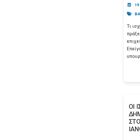
19
ΒΑ
Τι ισ
πράξε
επιχε
Επείγ
υπουργ
ΟΙ 
ΔΗΜ
ΣΤΟ
ΙΑΝ