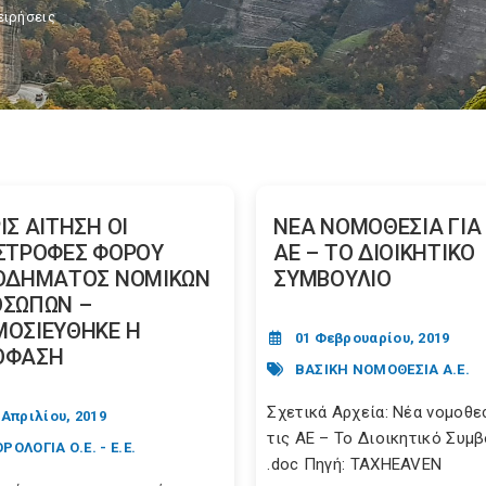
ειρήσεις
ΙΣ ΑΙΤΗΣΗ ΟΙ
ΝΕΑ ΝΟΜΟΘΕΣΙΑ ΓΙΑ 
ΣΤΡΟΦΕΣ ΦΟΡΟΥ
ΑΕ – ΤΟ ΔΙΟΙΚΗΤΙΚΟ
ΟΔΗΜΑΤΟΣ ΝΟΜΙΚΩΝ
ΣΥΜΒΟΥΛΙΟ
ΣΩΠΩΝ –
ΟΣΙΕΥΘΗΚΕ Η
01 Φεβρουαρίου, 2019
ΟΦΑΣΗ
ΒΑΣΙΚΗ ΝΟΜΟΘΕΣΙΑ Α.Ε.
Σχετικά Αρχεία: Νέα νομοθεσ
 Απριλίου, 2019
τις ΑΕ – Το Διοικητικό Συμ
ΡΟΛΟΓΙΑ Ο.Ε. - Ε.Ε.
.doc Πηγή: TAXHEAVEN