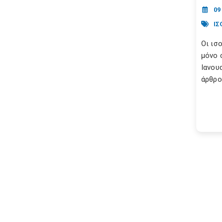
09
ΙΣ
Οι ισ
μόνο 
Ιανου
άρθρο.