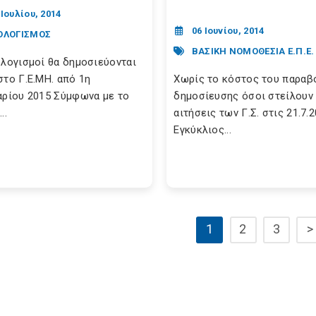
 Ιουλίου, 2014
06 Ιουνίου, 2014
ΟΛΟΓΙΣΜΟΣ
ΒΑΣΙΚΗ ΝΟΜΟΘΕΣΙΑ Ε.Π.Ε.
ολογισμοί θα δημοσιεύονται
στο Γ.Ε.ΜΗ. από 1η
Χωρίς το κόστος του παραβ
αρίου 2015 Σύμφωνα με το
δημοσίευσης όσοι στείλουν 
..
αιτήσεις των Γ.Σ. στις 21.7.
Εγκύκλιος...
1
2
3
>