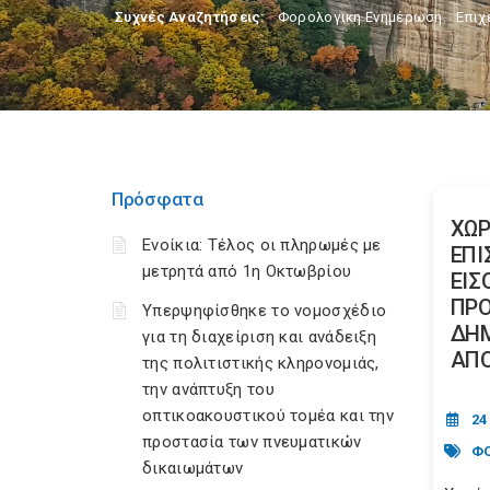
Συχνές Αναζητήσεις:
Φορολογικη Ενημέρωση
,
Επιχ
Πρόσφατα
ΧΩΡ
Ενοίκια: Τέλος οι πληρωμές με
ΕΠΙ
μετρητά από 1η Οκτωβρίου
ΕΙΣ
ΠΡΟ
Υπερψηφίσθηκε το νομοσχέδιο
ΔΗΜ
για τη διαχείριση και ανάδειξη
ΑΠ
της πολιτιστικής κληρονομιάς,
την ανάπτυξη του
οπτικοακουστικού τομέα και την
24
προστασία των πνευματικών
ΦΟ
δικαιωμάτων