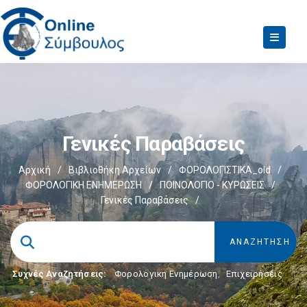
Γενικές Παραβάσεις
Αρχική
/
Βιβλιοθήκη Αρχείων
/
ΦΟΡΟΛΟΓΙΣΤΙΚΑ_old
/
ΦΟΡΟΛΟΓΙΚΗ ΕΝΗΜΕΡΩΣΗ
/
ΠΟΙΝΟΛΟΓΙΟ - ΚΥΡΩΣΕΙΣ
/
Γενικές Παραβάσεις
/
Συχνές Αναζητήσεις:
Φορολογικη Ενημέρωση
,
Επιχειρήσεις