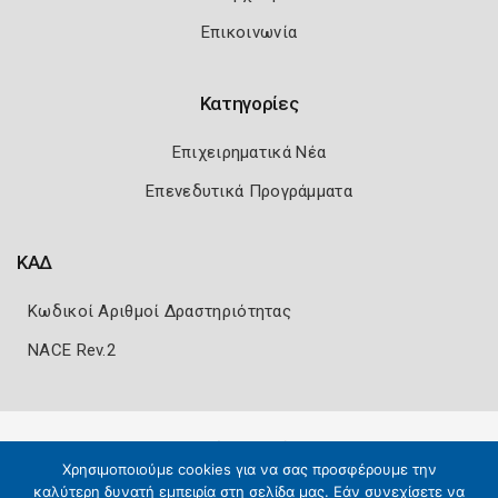
Επικοινωνία
Κατηγορίες
Επιχειρηματικά Νέα
Επενεδυτικά Προγράμματα
ΚΑΔ
Κωδικοί Αριθμοί Δραστηριότητας
NACE Rev.2
Πολιτική Ασφάλειας
Όροι Χρήσης
Χρησιμοποιούμε cookies για να σας προσφέρουμε την
Copyright 2026
Knowledge A.E.
καλύτερη δυνατή εμπειρία στη σελίδα μας. Εάν συνεχίσετε να