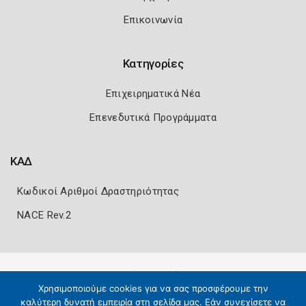
Επικοινωνία
Κατηγορίες
Επιχειρηματικά Νέα
Επενεδυτικά Προγράμματα
ΚΑΔ
Κωδικοί Αριθμοί Δραστηριότητας
NACE Rev.2
Πολιτική Ασφάλειας
Όροι Χρήσης
Χρησιμοποιούμε cookies για να σας προσφέρουμε την
Copyright 2026
Knowledge A.E.
καλύτερη δυνατή εμπειρία στη σελίδα μας. Εάν συνεχίσετε να