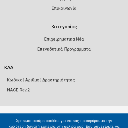
Επικοινωνία
Κατηγορίες
Επιχειρηματικά Νέα
Επενεδυτικά Προγράμματα
ΚΑΔ
Κωδικοί Αριθμοί Δραστηριότητας
NACE Rev.2
Πολιτική Ασφάλειας
Όροι Χρήσης
Χρησιμοποιούμε cookies για να σας προσφέρουμε την
Copyright 2026
Knowledge A.E.
καλύτερη δυνατή εμπειρία στη σελίδα μας. Εάν συνεχίσετε να