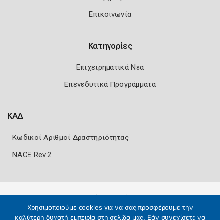
Επικοινωνία
Κατηγορίες
Επιχειρηματικά Νέα
Επενεδυτικά Προγράμματα
ΚΑΔ
Κωδικοί Αριθμοί Δραστηριότητας
NACE Rev.2
Πολιτική Ασφάλειας
Όροι Χρήσης
Χρησιμοποιούμε cookies για να σας προσφέρουμε την
Copyright 2026
Knowledge A.E.
καλύτερη δυνατή εμπειρία στη σελίδα μας. Εάν συνεχίσετε να