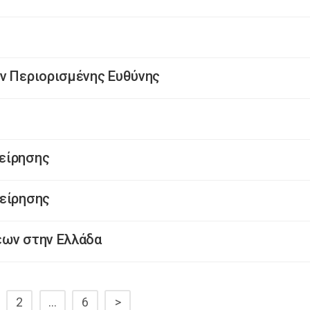
ών Περιορισμένης Ευθύνης
είρησης
χείρησης
εων στην Ελλάδα
2
…
6
>