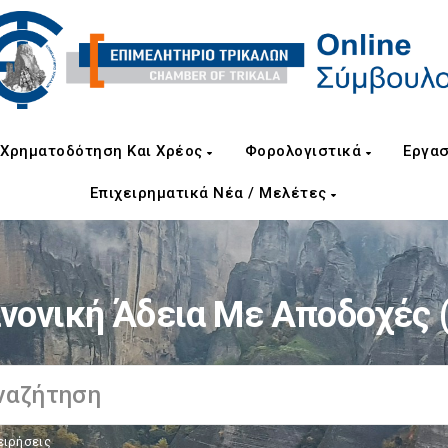
Χρηματοδότηση Και Χρέος
Φορολογιστικά
Εργασ
Επιχειρηματικά Νέα / Μελέτες
νονική Άδεια Με Αποδοχές 
ειρήσεις