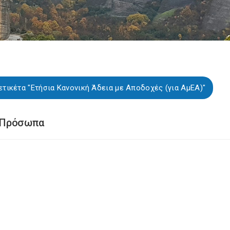
ετικέτα "Ετήσια Κανονική Άδεια με Αποδοχές (για ΑμΕΑ)"
 Πρόσωπα