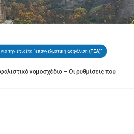
για την ετικέτα "επαγγελματική ασφάλιση (ΤΕΑ)"
φαλιστικό νομοσχέδιο – Οι ρυθμίσεις που