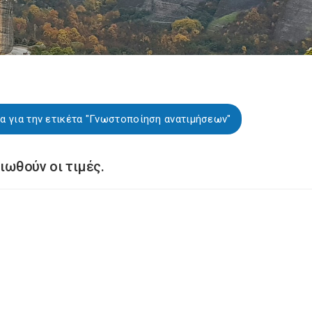
α για την ετικέτα "Γνωστοποίηση ανατιμήσεων"
ιωθούν οι τιμές.