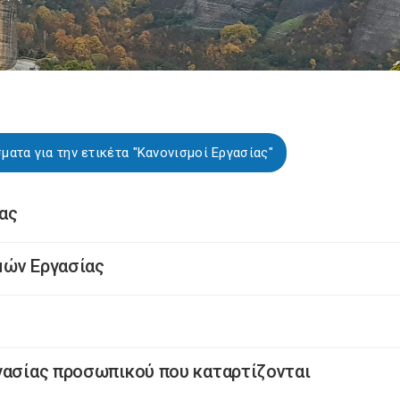
ατα για την ετικέτα "Κανονισμοί Εργασίας"
ας
μών Εργασίας
γασίας προσωπικού που καταρτίζονται