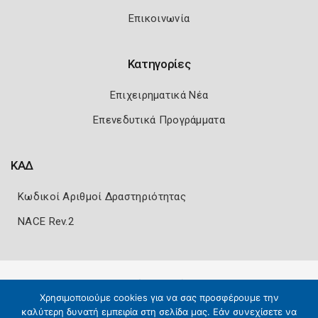
Επικοινωνία
Κατηγορίες
Επιχειρηματικά Νέα
Επενεδυτικά Προγράμματα
ΚΑΔ
Κωδικοί Αριθμοί Δραστηριότητας
NACE Rev.2
Πολιτική Ασφάλειας
Όροι Χρήσης
Χρησιμοποιούμε cookies για να σας προσφέρουμε την
Copyright 2026
Knowledge A.E.
καλύτερη δυνατή εμπειρία στη σελίδα μας. Εάν συνεχίσετε να