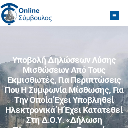
Υποβολή Δηλώσεων Λύσης
Μισθώσεων Από Τους
Εκμισθωτές, Για Περιπτώσεις
Που Η Συμφωνία Μίσθωσης, Για
Την Οποία Έχει Υποβληθεί
Ηλεκτρονικά Ή Έχει Κατατεθεί
Στη Δ.Ο.Υ. «Δήλωση