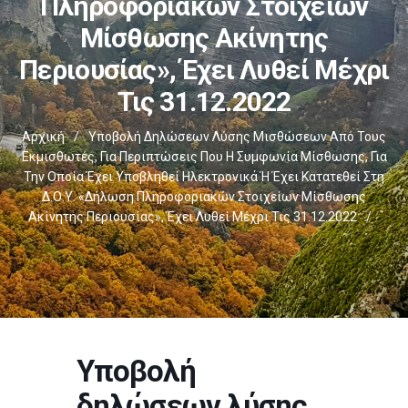
Πληροφοριακών Στοιχείων
Μίσθωσης Ακίνητης
Περιουσίας», Έχει Λυθεί Μέχρι
Τις 31.12.2022
Αρχική
/
Υποβολή Δηλώσεων Λύσης Μισθώσεων Από Τους
Εκμισθωτές, Για Περιπτώσεις Που Η Συμφωνία Μίσθωσης, Για
Την Οποία Έχει Υποβληθεί Ηλεκτρονικά Ή Έχει Κατατεθεί Στη
Δ.Ο.Υ. «Δήλωση Πληροφοριακών Στοιχείων Μίσθωσης
Ακίνητης Περιουσίας», Έχει Λυθεί Μέχρι Τις 31.12.2022
/
Υποβολή
δηλώσεων λύσης