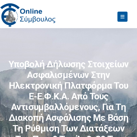
Υποβολή Δήλωσης Στοιχείων
Ασφαλισμένων Στην
Ηλεκτρονική Πλατφόρμα Του
E-Ε.Φ.Κ.Α. Από Τους
Αντισυμβαλλόμενους, Για Τη
Διακοπή Ασφάλισης Με Βάση
Τη Ρύθμιση Των Διατάξεων