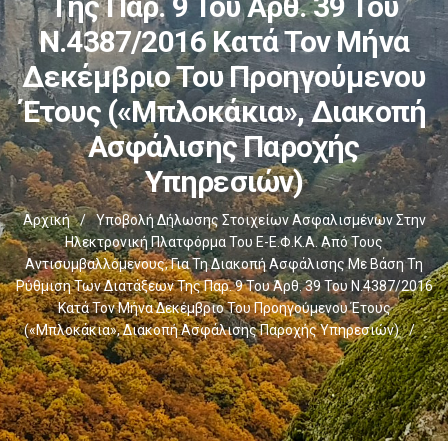
Της Παρ. 9 Του Άρθ. 39 Του
Ν.4387/2016 Κατά Τον Μήνα
Δεκέμβριο Του Προηγούμενου
Έτους («μπλοκάκια», Διακοπή
Ασφάλισης Παροχής
Υπηρεσιών)
Αρχική
/
Υποβολή Δήλωσης Στοιχείων Ασφαλισμένων Στην
Ηλεκτρονική Πλατφόρμα Του E-Ε.Φ.Κ.Α. Από Τους
Αντισυμβαλλόμενους, Για Τη Διακοπή Ασφάλισης Με Βάση Τη
Ρύθμιση Των Διατάξεων Της Παρ. 9 Του Άρθ. 39 Του Ν.4387/2016
Κατά Τον Μήνα Δεκέμβριο Του Προηγούμενου Έτους
(«μπλοκάκια», Διακοπή Ασφάλισης Παροχής Υπηρεσιών)
/