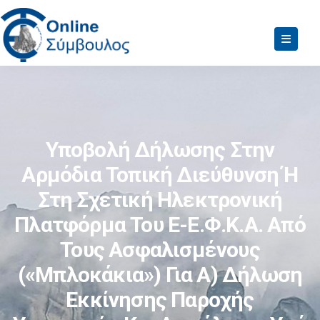
Υποβολή Δήλωσης Στην
Αρμόδια Τοπική Διεύθυνση Ή
Στη Σχετική Ηλεκτρονική
Πλατφόρμα Του E-Ε.Φ.Κ.Α. Από
Τους Ασφαλισμένους
(«μπλοκάκια») Για Α) Δήλωση
Εκκίνησης Παροχής