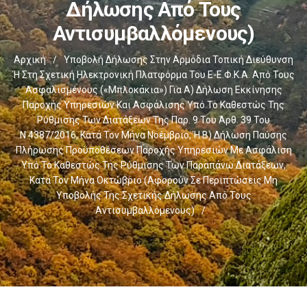
Δήλωσης Από Τους
Αντισυμβαλλόμενους)
Αρχική
/
Υποβολή Δήλωσης Στην Αρμόδια Τοπική Διεύθυνση
Ή Στη Σχετική Ηλεκτρονική Πλατφόρμα Του E-Ε.Φ.Κ.Α. Από Τους
Ασφαλισμένους («μπλοκάκια») Για Α) Δήλωση Εκκίνησης
Παροχής Υπηρεσιών Και Ασφάλισης Υπό Το Καθεστώς Της
Ρύθμισης Των Διατάξεων Της Παρ. 9 Του Άρθ. 39 Του
Ν.4387/2016, Κατά Τον Μήνα Νοέμβριο, Ή Β) Δήλωση Παύσης
Πλήρωσης Προϋποθέσεων Παροχής Υπηρεσιών Με Ασφάλιση
Υπό Το Καθεστώς Της Ρύθμισης Των Παραπάνω Διατάξεων,
Κατά Τον Μήνα Οκτώβριο (αφορούν Σε Περιπτώσεις Μη
Υποβολής Της Σχετικής Δήλωσης Από Τους
Αντισυμβαλλόμενους)
/