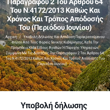
Παραγράφου 2 Του Άρθρου 64
Του Ν.4172/2013 Καθώς Και
Χρόνος Και Τρόπος Απόδοσής
Του (Περιόδου Ιουνίου)
Αρχική
/
Υποβολή Δήλωσης Και Απόδοση Παρακρατούμενου
Φόρου Από Τους Φορείς Γενικής Κυβέρνησης, Κατά Την
Προμήθεια Κάθε Είδους Αγαθών Ή Παροχής Υπηρεσιών,
Σύμφωνα Με Τις Διατάξεις Της Παραγράφου 2 Του Άρθρου 64
Του Ν.4172/2013 Καθώς Και Χρόνος Και Τρόπος Απόδοσής Του
(Περιόδου Ιουνίου)
/
Υποβολή δήλωσης