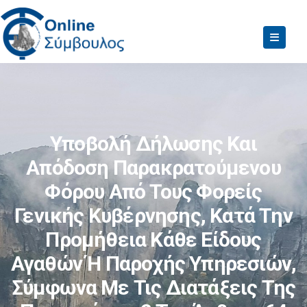
Υποβολή Δήλωσης Και
Απόδοση Παρακρατούμενου
Φόρου Από Τους Φορείς
Γενικής Κυβέρνησης, Κατά Την
Προμήθεια Κάθε Είδους
Αγαθών Ή Παροχής Υπηρεσιών,
Σύμφωνα Με Τις Διατάξεις Της