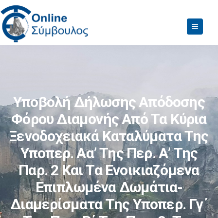
Υποβολή Δήλωσης Απόδοσης
Φόρου Διαμονής Από Τα Κύρια
Ξενοδοχειακά Καταλύματα Της
Υποπερ. Αα’ Της Περ. Α’ Της
Παρ. 2 Και Τα Ενοικιαζόμενα
Επιπλωμένα Δωμάτια-
Διαμερίσματα Της Υποπερ. Γγ΄