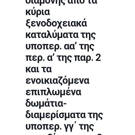
διαμονής από τα
κύρια
ξενοδοχειακά
καταλύματα της
υποπερ. αα’ της
περ. α’ της παρ. 2
και τα
ενοικιαζόμενα
επιπλωμένα
δωμάτια-
διαμερίσματα της
υποπερ. γγ΄ της