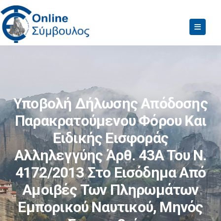
Υποβολή Δήλωσης Απόδοσης
Παρακρατούμενου Φόρου Και
Ειδικής Εισφοράς
Αλληλεγγύης Άρθ. 43Α Του Ν.
4172/2013 Στο Εισόδημα Από
Αμοιβές Των Πληρωμάτων
Εμπορικού Ναυτικού, Μηνός