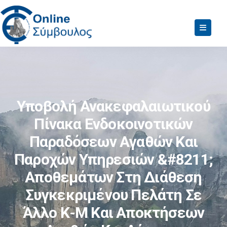
Υποβολή Ανακεφαλαιωτικού
Πίνακα Ενδοκοινοτικών
Παραδόσεων Αγαθών Και
Παροχών Υπηρεσιών &#8211;
Αποθεμάτων Στη Διάθεση
Συγκεκριμένου Πελάτη Σε
Άλλο Κ-Μ Και Αποκτήσεων