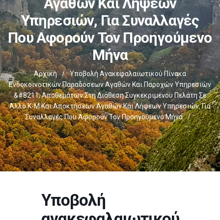
Αγαθών Και Λήψεων
Υπηρεσιών, Για Συναλλαγές
Που Αφορούν Τον Προηγούμενο
Μήνα
Αρχική
/
Υποβολή Ανακεφαλαιωτικού Πίνακα
Ενδοκοινοτικών Παραδόσεων Αγαθών Και Παροχών Υπηρεσιών
&#8211; Αποθεμάτων Στη Διάθεση Συγκεκριμένου Πελάτη Σε
Άλλο Κ-Μ Και Αποκτήσεων Αγαθών Και Λήψεων Υπηρεσιών, Για
Συναλλαγές Που Αφορούν Τον Προηγούμενο Μήνα
/
Υποβολή
ανακεφαλαιωτικού