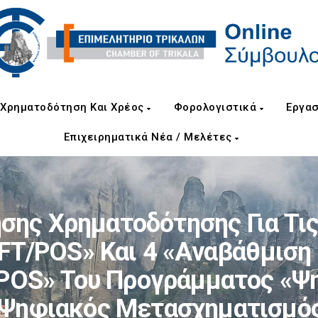
Χρηματοδότηση Και Χρέος
Φορολογιστικά
Εργασ
Επιχειρηματικά Νέα / Μελέτες
σης Χρηματοδότησης Για Τις
FT/POS» Και 4 «Αναβάθμισ
POS» Του Προγράμματος «Ψ
«Ψηφιακός Μετασχηματισμό