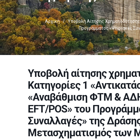
Αρχική
/
Υποβολή Αίτησης Χρηματοδότησης 
Προγράμματος «Ψηφιακές Συν
Υποβολή αίτησης χρηματ
Κατηγορίες 1 «Αντικατά
«Αναβάθμιση ΦΤΜ & ΑΔΗ
EFT/POS» του Προγράμμ
Συναλλαγές» της Δράση
Μετασχηματισμός των 