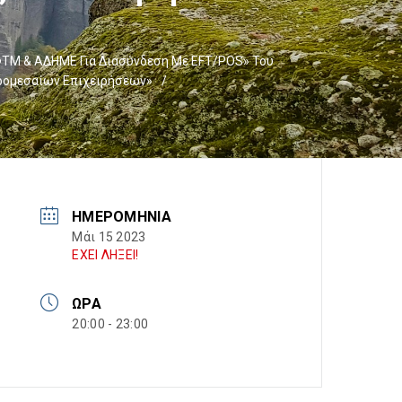
 ΦΤΜ & ΑΔΗΜΕ Για Διασύνδεση Με EFT/POS» Του
ρομεσαίων Επιχειρήσεων»
/
ΗΜΕΡΟΜΗΝΊΑ
Μάι 15 2023
ΕΧΕΙ ΛΗΞΕΙ!
ΏΡΑ
20:00 - 23:00