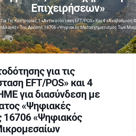
Επιχειρήσεων»
Για Τις Κατηγορίες 1 «Αντικατάσταση EFT/POS» Και 4 «Αναβάθμιση
αλλαγές» Της Δράσης 16706 «Ψηφιακός Μετασχηματισμός Των Μικ
οδότησης για τις
σταση EFT/POS» και 4
ΜΕ για διασύνδεση με
ατος «Ψηφιακές
ς 16706 «Ψηφιακός
Μικρομεσαίων