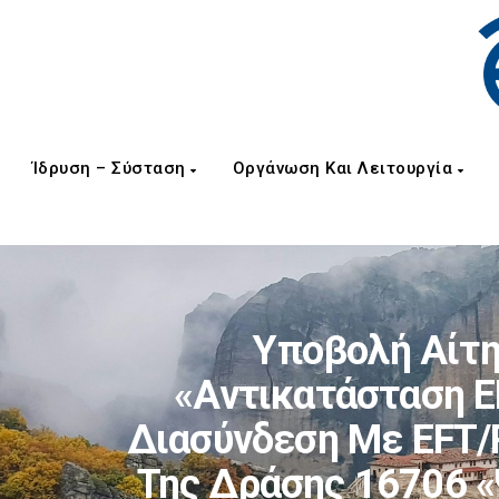
Ίδρυση – Σύσταση
Οργάνωση Και Λειτουργία
Υποβολή Αίτη
«Αντικατάσταση E
Διασύνδεση Με EFT/
Της Δράσης 16706 