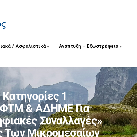
ιακά / Ασφαλιστικά
Ανάπτυξη – Εξωστρέφεια
 Κατηγορίες 1
η ΦΤΜ & ΑΔΗΜΕ Για
ηφιακές Συναλλαγές»
ς Των Μικρομεσαίων