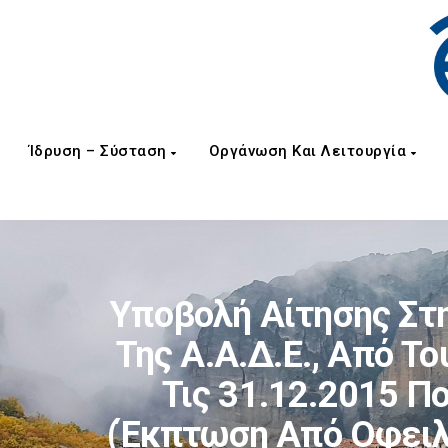
Ίδρυση – Σύσταση
Οργάνωση Και Λειτουργία
Υποβολή Αίτησης Στ
Της Α.Α.Δ.Ε., Από 
Τις 31.12.2015 Π
(έκπτωση Από Οφειλέ