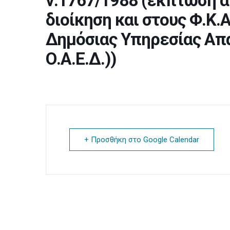
ν.1767/1988 (έκπτωση 
διοίκηση και στους Φ.Κ.Α
Δημόσιας Υπηρεσίας Απα
Ο.Α.Ε.Δ.))
+ Προσθήκη στο Google Calendar