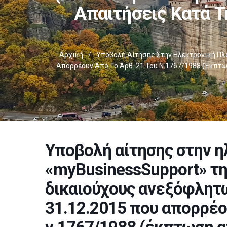
Απαιτήσεις Κατά Τ
Αρχική
/
Υποβολή Αίτησης Στην Ηλεκτρονική Πλα
Απορρέουν Από Το Άρθ. 21 Του Ν.1767/1988 (έκπτω
Υποβολή αίτησης στην 
«myBusinessSupport» της
δικαιούχους ανεξόφλητω
31.12.2015 που απορρέου