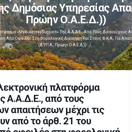
ης Δημόσιας Υπηρεσίας Απα
Πρώην Ο.Α.Ε.Δ.))
τφόρμα «myBusinessSupport» Της Α.Α.Δ.Ε., Από Τους Δικαιούχους 
ση Από Οφειλές Στη Φορολογική Διοίκηση Και Στους Φ.Κ.Α., Για Απ
(Δ.ΥΠ.Α., Πρώην Ο.Α.Ε.Δ.))
/
ηλεκτρονική πλατφόρμα
 Α.Α.Δ.Ε., από τους
ν απαιτήσεων μέχρι τις
ν από το άρθ. 21 του