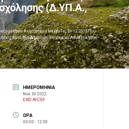
σχόλησης (Δ.ΥΠ.Α.,
Ανεξόφλητων Απαιτήσεων Μέχρι Τις 31.12.2015 Που
αιτήσεις Κατά Της Δημόσιας Υπηρεσίας Απασχόλησης
ΗΜΕΡΟΜΗΝΊΑ
Νοέ 30 2022
ΕΧΕΙ ΛΗΞΕΙ!
ΏΡΑ
00:00 - 12:00