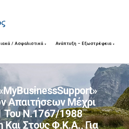
ιακά / Ασφαλιστικά
Ανάπτυξη – Εξωστρέφεια
«myBusinessSupport»
ων Απαιτήσεων Μέχρι
1 Του Ν.1767/1988
αι Στους Φ.Κ.Α., Για