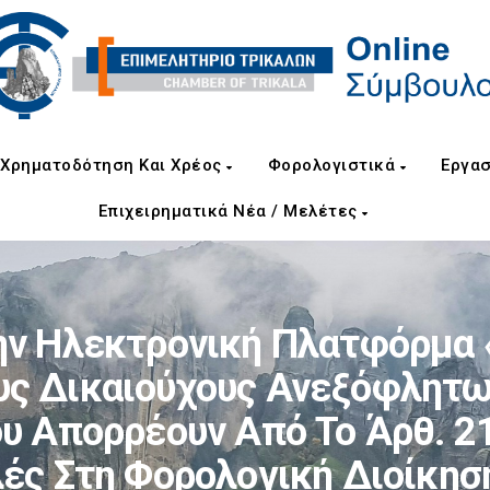
Χρηματοδότηση Και Χρέος
Φορολογιστικά
Εργασ
Επιχειρηματικά Νέα / Μελέτες
ην Ηλεκτρονική Πλατφόρμα 
Τους Δικαιούχους Ανεξόφλητ
ου Απορρέουν Από Το Άρθ. 2
ς Στη Φορολογική Διοίκηση Κ