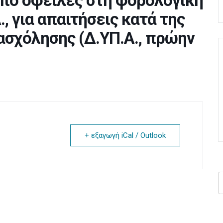
από οφειλές στη φορολογική
., για απαιτήσεις κατά της
σχόλησης (Δ.ΥΠ.Α., πρώην
+ εξαγωγή iCal / Outlook