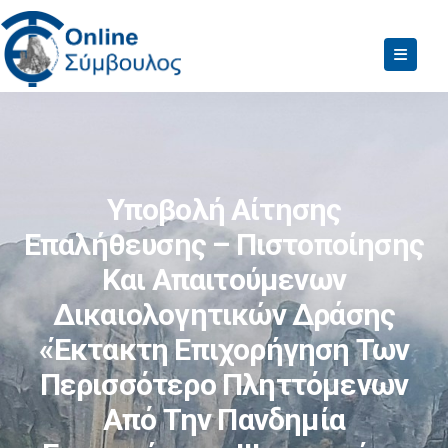
Υποβολή Αίτησης
Επαλήθευσης – Πιστοποίησης
Και Απαιτούμενων
Δικαιολογητικών Δράσης
«Έκτακτη Επιχορήγηση Των
Περισσότερο Πληττόμενων
Από Την Πανδημία