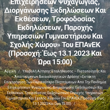
Επιχειρήσεων Ψυχαγωγίας,
Διοργάνωσης Εκδηλώσεων Και
Εκθέσεων, Τροφοδοσίας
Εκδηλώσεων, Παροχής
Υπηρεσιών Γυμναστήριου Και
Σχολής Χώρου» Του ΕΠΑνΕΚ
(Προσοχή: Έως 13.1.2023 Και
Ώρα 15:00)
Αρχική
/
Υποβολή Αίτησης Επαλήθευσης – Πιστοποίησης Και
Απαιτούμενων Δικαιολογητικών Δράσης «Έκτακτη
Επιχορήγηση Των Περισσότερο Πληττόμενων Από Την Πανδημία
Επιχειρήσεων Ψυχαγωγίας, Διοργάνωσης Εκδηλώσεων Και
Εκθέσεων, Τροφοδοσίας Εκδηλώσεων, Παροχής Υπηρεσιών
Γυμναστήριου Και Σχολής Χώρου» Του ΕΠΑνΕΚ (Προσοχή: Έως
13.1.2023 Και Ώρα 15:00)
/