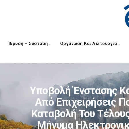
Ίδρυση – Σύσταση
Οργάνωση Και Λειτουργία
Υποβολή Ένστασης Κα
Από Επιχειρήσεις Π
Καταβολή Του Τέλους
Μήνυμα Ηλεκτρονικ