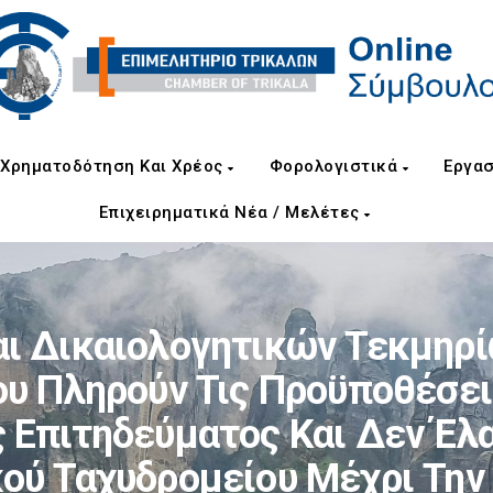
Χρηματοδότηση Και Χρέος
Φορολογιστικά
Εργασ
Επιχειρηματικά Νέα / Μελέτες
ι Δικαιολογητικών Τεκμηρίω
ου Πληρούν Τις Προϋποθέσει
 Επιτηδεύματος Και Δεν Έλα
ού Ταχυδρομείου Μέχρι Την 