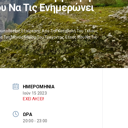
υ Να Τις Ενημερώνει
ροϋποθέσεις Εξαίρεσης Από Την Καταβολή Του Τέλους
ρα Του Μηνός Μαΐου Του Τρέχοντος Έτους Που Να Τις
ΗΜΕΡΟΜΗΝΊΑ
Ιούν 15 2023
ΕΧΕΙ ΛΗΞΕΙ!
ΏΡΑ
20:00 - 23:00