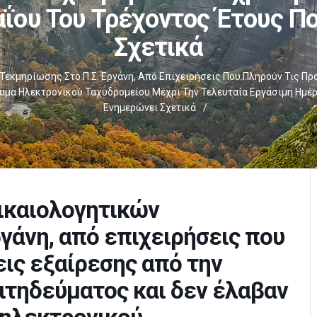
ΐου Του Τρέχοντος Έτους Πο
Σχετικά
Τεκμηρίωσης Στο Π.Σ. Εργάνη, Από Επιχειρήσεις Που Πληρούν Τις Π
νυμα Ηλεκτρονικού Ταχυδρομείου Μέχρι Την Τελευταία Εργάσιμη Ημέ
Ενημερώνει Σχετικά
/
ικαιολογητικών
γάνη, από επιχειρήσεις που
ις εξαίρεσης από την
ιτηδεύματος και δεν έλαβαν