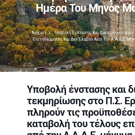
Ημέρα Του Μηνός Μα
Αρχική
/
Υποβολή Ένστασης Και Δικαιολογητικών 
Επιτηδεύματος Και Δεν Έλαβαν Από Την Α.Α.Δ.Ε. Μή
Υποβολή ένστασης και δ
τεκμηρίωσης στο Π.Σ. Ερ
πληρούν τις προϋποθέσε
καταβολή του τέλους επ