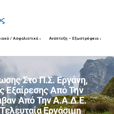
ιακά / Ασφαλιστικά
Ανάπτυξη – Εξωστρέφεια
σης Στο Π.Σ. Εργάνη,
ς Εξαίρεσης Από Την
βαν Από Την Α.Α.Δ.Ε.
Τελευταία Εργάσιμη