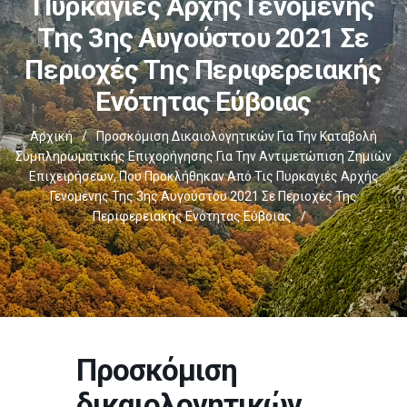
Πυρκαγιές Αρχής Γενομένης
Της 3ης Αυγούστου 2021 Σε
Περιοχές Της Περιφερειακής
Ενότητας Εύβοιας
Αρχική
/
Προσκόμιση Δικαιολογητικών Για Την Καταβολή
Συμπληρωματικής Επιχορήγησης Για Την Αντιμετώπιση Ζημιών
Επιχειρήσεων, Που Προκλήθηκαν Από Τις Πυρκαγιές Αρχής
Γενομένης Της 3ης Αυγούστου 2021 Σε Περιοχές Της
Περιφερειακής Ενότητας Εύβοιας
/
Προσκόμιση
δικαιολογητικών