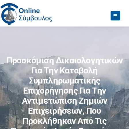
Προσκόμιση Δικαιολογητικών
Για Την Καταβολή
Συμπληρωματικής
Επιχορήγησης Για Την
Αντιμετώπιση Ζημιών
Επιχειρήσεων, Που
Προκλήθηκαν Από Τις