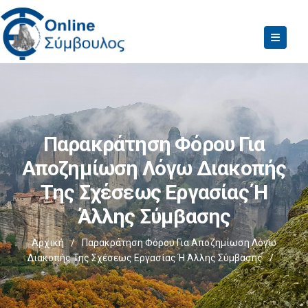
Παρακράτηση Φόρου Για
Αποζημίωση Λόγω Διακοπής
Της Σχέσεως Εργασίας Ή
Άλλης Σύμβασης
Αρχική
/
Παρακράτηση Φόρου Για Αποζημίωση Λόγω
Διακοπής Της Σχέσεως Εργασίας Ή Άλλης Σύμβασης
/