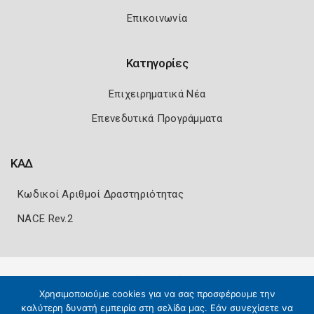
Επικοινωνία
Κατηγορίες
Επιχειρηματικά Νέα
Επενεδυτικά Προγράμματα
ΚΑΔ
Κωδικοί Αριθμοί Δραστηριότητας
NACE Rev.2
Πολιτική Ασφάλειας
Όροι Χρήσης
Χρησιμοποιούμε cookies για να σας προσφέρουμε την
Copyright 2026
Knowledge A.E.
καλύτερη δυνατή εμπειρία στη σελίδα μας. Εάν συνεχίσετε να