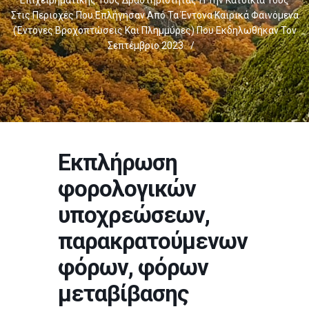
Επιχειρηματικής Τους Δραστηριότητας Ή Την Κατοικία Τους
Στις Περιοχές Που Επλήγησαν Από Τα Έντονα Καιρικά Φαινόμενα
(έντονες Βροχοπτώσεις Και Πλημμύρες) Που Εκδηλωθήκαν Τον
Σεπτέμβριο 2023
/
Εκπλήρωση
φορολογικών
υποχρεώσεων,
παρακρατούμενων
φόρων, φόρων
μεταβίβασης