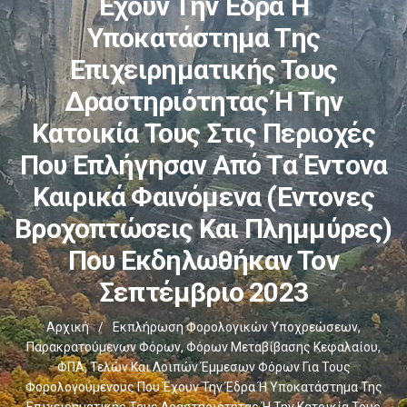
Έχουν Την Έδρα Ή
Υποκατάστημα Της
Επιχειρηματικής Τους
Δραστηριότητας Ή Την
Κατοικία Τους Στις Περιοχές
Που Επλήγησαν Από Τα Έντονα
Καιρικά Φαινόμενα (έντονες
Βροχοπτώσεις Και Πλημμύρες)
Που Εκδηλωθήκαν Τον
Σεπτέμβριο 2023
Αρχική
/
Εκπλήρωση Φορολογικών Υποχρεώσεων,
Παρακρατούμενων Φόρων, Φόρων Μεταβίβασης Κεφαλαίου,
ΦΠΑ, Τελών Και Λοιπών Έμμεσων Φόρων Για Τους
Φορολογούμενους Που Έχουν Την Έδρα Ή Υποκατάστημα Της