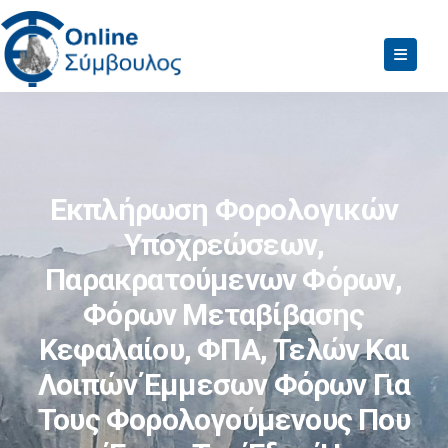
Εκπλήρωση Φορολογικών
Υποχρεώσεων,
Παρακρατούμενων Φόρων,
Φόρων Μεταβίβασης
Κεφαλαίου, ΦΠΑ, Τελών Και
Λοιπών Έμμεσων Φόρων Για
Τους Φορολογούμενους Που