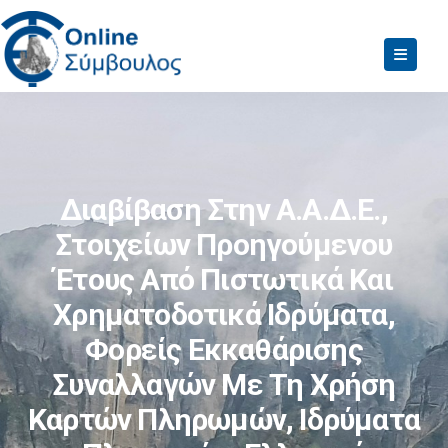
Διαβίβαση Στην Α.Α.Δ.Ε.,
Στοιχείων Προηγούμενου
Έτους Από Πιστωτικά Και
Χρηματοδοτικά Ιδρύματα,
Φορείς Εκκαθάρισης
Συναλλαγών Με Τη Χρήση
Καρτών Πληρωμών, Ιδρύματα