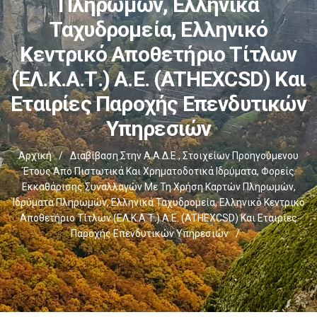
Πληρωμών, Ελληνικά
Ταχυδρομεία, Ελληνικό
Κεντρικό Αποθετήριο Τίτλων
(ΕΛ.Κ.Α.Τ.) Α.Ε. (ATHEXCSD) Και
Εταιρίες Παροχής Επενδυτικών
Υπηρεσιών
Αρχική
/
Διαβίβαση Στην Α.Α.Δ.Ε., Στοιχείων Προηγούμενου
Έτους Από Πιστωτικά Και Χρηματοδοτικά Ιδρύματα, Φορείς
Εκκαθάρισης Συναλλαγών Με Τη Χρήση Καρτών Πληρωμών,
Ιδρύματα Πληρωμών, Ελληνικά Ταχυδρομεία, Ελληνικό Κεντρικό
Αποθετήριο Τίτλων (ΕΛ.Κ.Α.Τ.) Α.Ε. (ATHEXCSD) Και Εταιρίες
Παροχής Επενδυτικών Υπηρεσιών
/