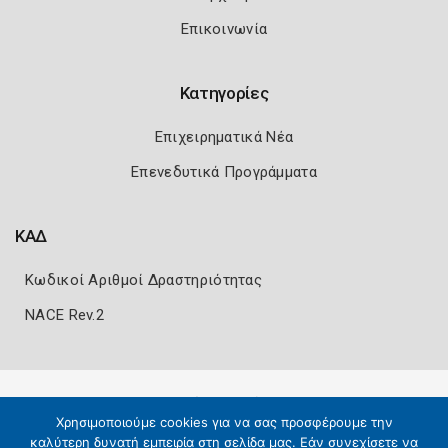
Επικοινωνία
Κατηγορίες
Επιχειρηματικά Νέα
Επενεδυτικά Προγράμματα
ΚΑΔ
Κωδικοί Αριθμοί Δραστηριότητας
NACE Rev.2
Πολιτική Ασφάλειας
Όροι Χρήσης
Χρησιμοποιούμε cookies για να σας προσφέρουμε την
Copyright 2026
Knowledge A.E.
καλύτερη δυνατή εμπειρία στη σελίδα μας. Εάν συνεχίσετε να