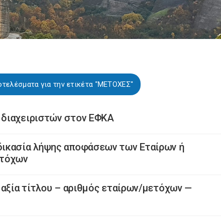
οτελέσματα για την ετικέτα "ΜΕΤΟΧΕΣ"
 διαχειριστών στον ΕΦΚΑ
ικασία λήψης αποφάσεων των Εταίρων ή
ετόχων
 αξία τίτλου – αριθμός εταίρων/μετόχων —