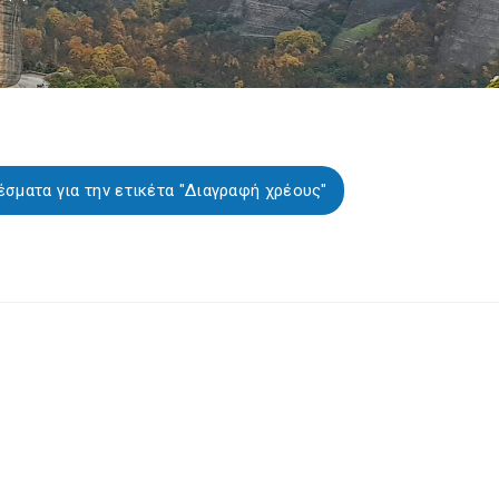
σματα για την ετικέτα "Διαγραφή χρέους"