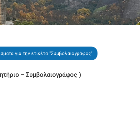
σματα για την ετικέτα "Συμβολαιογράφος"
ητήριο – Συμβολαιογράφος )