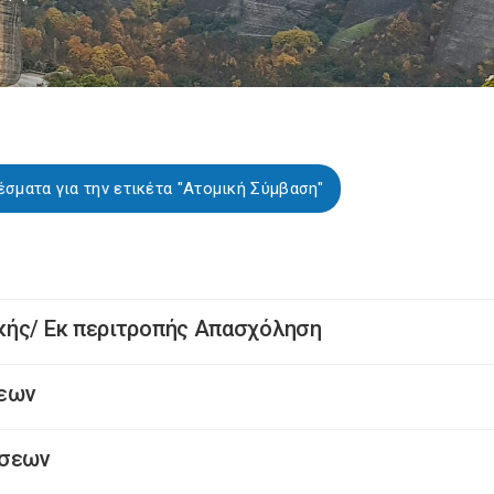
σματα για την ετικέτα "Ατομική Σύμβαση"
κής/ Εκ περιτροπής Απασχόληση
σεων
άσεων