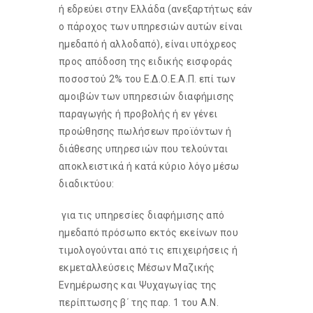
ή εδρεύει στην Ελλάδα (ανεξαρτήτως εάν
ο πάροχος των υπηρεσιών αυτών είναι
ημεδαπό ή αλλοδαπό), είναι υπόχρεος
προς απόδοση της ειδικής εισφοράς
ποσοστού 2% του Ε.Δ.Ο.Ε.Α.Π. επί των
αμοιβών των υπηρεσιών διαφήμισης
παραγωγής ή προβολής ή εν γένει
προώθησης πωλήσεων προϊόντων ή
διάθεσης υπηρεσιών που τελούνται
αποκλειστικά ή κατά κύριο λόγο μέσω
διαδικτύου:
 για τις υπηρεσίες διαφήμισης από
ημεδαπό πρόσωπο εκτός εκείνων που
τιμολογούνται από τις επιχειρήσεις ή
εκμεταλλεύσεις Μέσων Μαζικής
Ενημέρωσης και Ψυχαγωγίας της
περίπτωσης β΄ της παρ. 1 του A.N.