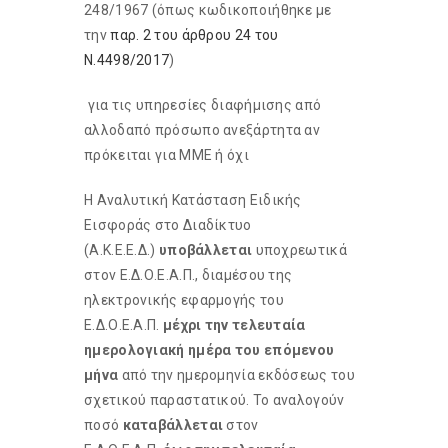
248/1967 (όπως κωδικοποιήθηκε με
την
παρ. 2 του άρθρου 24 του
Ν.4498/2017
)
 για τις υπηρεσίες διαφήμισης από
αλλοδαπό πρόσωπο ανεξάρτητα αν
πρόκειται για ΜΜΕ ή όχι
Η Αναλυτική Κατάσταση Ειδικής
Εισφοράς στο Διαδίκτυο
(Α.Κ.Ε.Ε.Δ.)
υποβάλλεται
υποχρεωτικά
στον Ε.Δ.Ο.Ε.Α.Π., διαμέσου της
ηλεκτρονικής εφαρμογής του
Ε.Δ.Ο.Ε.Α.Π.
μέχρι την τελευταία
ημερολογιακή ημέρα του επόμενου
μήνα
από την ημερομηνία εκδόσεως του
σχετικού παραστατικού. Το αναλογούν
ποσό
καταβάλλεται
στον