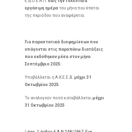
Ε.Δ.Ο.Ε.Α.Π.
έως την τελευταία
εργάσιμη ημέρα
του μήνα που έπεται
της περιόδου που αναφέρεται.
Για παραστατικά διαφημίσεων που
υπάγονται στις παραπάνω διατάξεις
που εκδόθηκαν μέσα στον μήνα
Σεπτέμβριο 2025:
Υποβάλλεται η Α.Κ.Ε.Ε.Δ.
μέχρι 31
Οκτωβρίου 2025
Το αναλογούν ποσό καταβάλλεται
μέχρι
31 Οκτωβρίου 2025
(
παρ. 1 άρθρο 6 Α.Ν.248/1967
,
Εγκ.