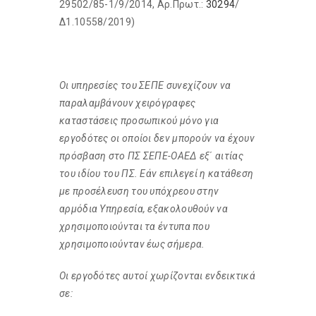
29502/85-1/9/2014, Aρ.Πρωτ.:
30294
/
Δ1.10558/2019)
Οι υπηρεσίες του ΣΕΠΕ συνεχίζουν να
παραλαμβάνουν χειρόγραφες
καταστάσεις προσωπικού μόνο για
εργοδότες οι οποίοι δεν μπορούν να έχουν
πρόσβαση στο ΠΣ ΣΕΠΕ-ΟΑΕΔ εξ
΄
αιτίας
του ιδίου του ΠΣ. Εάν επιλεγεί η κατάθεση
με προσέλευση του υπόχρεου στην
αρμόδια Υπηρεσία, εξακολουθούν να
χρησιμοποιούνται τα έντυπα που
χρησιμοποιούνταν έως σήμερα.
Οι εργοδότες αυτοί χωρίζονται ενδεικτικά
σε: