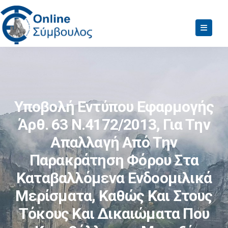
Υποβολή Εντύπου Εφαρμογής
Άρθ. 63 Ν.4172/2013, Για Την
Απαλλαγή Από Την
Παρακράτηση Φόρου Στα
Καταβαλλόμενα Ενδοομιλικά
Μερίσματα, Καθώς Και Στους
Τόκους Και Δικαιώματα Που