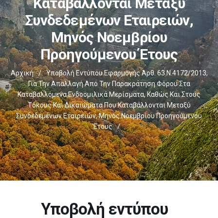
Καταβάλλονται Μεταξύ
Συνδεδεμένων Εταιρειών,
Μηνός Νοεμβρίου
Προηγούμενου Έτους
Αρχική
/
Υποβολή Εντύπου Εφαρμογής Άρθ. 63 Ν.4172/2013,
Για Την Απαλλαγή Από Την Παρακράτηση Φόρου Στα
Καταβαλλόμενα Ενδοομιλικά Μερίσματα, Καθώς Και Στους
Τόκους Και Δικαιώματα Που Καταβάλλονται Μεταξύ
Συνδεδεμένων Εταιρειών, Μηνός Νοεμβρίου Προηγούμενου
Έτους
/
Υποβολή εντύπου